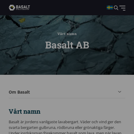
Vårt namn
Basalt AB
Om Basalt
Vårt namn
Basalt är jordens vanligaste lavabergart. Väder och vind ger den
svarta bergarten gulbruna, rödbruna eller grönaktiga färger.
Under jordskorpan förekommer basalt som lava, men när lavan