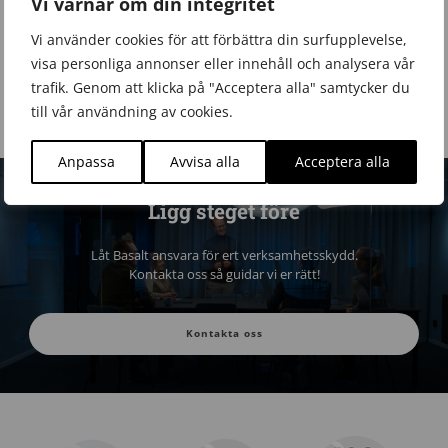
Vi värnar om din integritet
E-post
Vi använder cookies för att förbättra din surfupplevelse,
visa personliga annonser eller innehåll och analysera vår
Jag vill få relevant information från Basalt AB till min inkorg. Basalt AB ska
inte dela eller sälja min personliga information. Läs vår integritetspolicy
trafik. Genom att klicka på "Acceptera alla" samtycker du
här
till vår användning av cookies.
Jag kan när som helst avsluta prenumerationen.
Anpassa
Avvisa alla
Acceptera alla
Ligg steget före
Låt Basalt ansvara för ert verksamhetsskydd.
Kontakta oss så guidar vi er rätt!
Kontakta oss