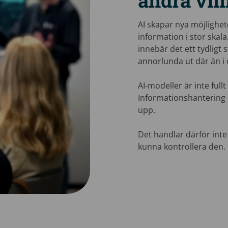
andra vil
AI skapar nya möjlighet
information i stor ska
innebär det ett tydligt 
annorlunda ut där än i 
AI-modeller är inte full
Informationshantering m
upp.
Det handlar därför inte
kunna kontrollera den.