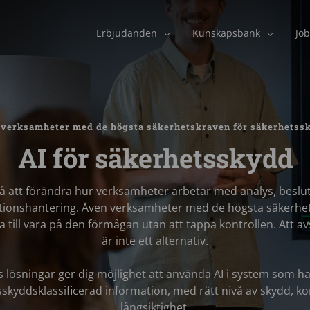
Erbjudanden
Kunskapsbank
Job
i verksamheter med de högsta säkerhetskraven för säkerhetss
AI för säkerhetsskydd
 på att förändra hur verksamheter arbetar med analys, beslu
tionshantering. Även verksamheter med de högsta säkerhe
 till vara på den förmågan utan att tappa kontrollen. Att av
är inte ett alternativ.
s lösningar ger dig möjlighet att använda AI i system som h
skyddsklassificerad information, med rätt nivå av skydd, ko
långsiktighet.