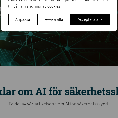
till vår användning av cookies.
er med system som hanterar
nom egen utveckling och i
Anpassa
Avvisa alla
Acceptera alla
klar om AI för säkerhets
Ta del av vår artikelserie om AI för säkerhetsskydd.