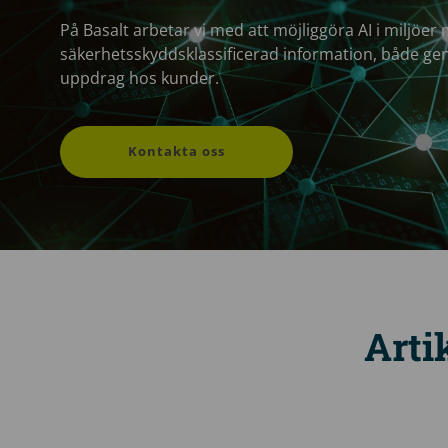
På Basalt arbetar vi med att möjliggöra AI i miljö
säkerhetsskyddsklassificerad information, både ge
uppdrag hos kunder.
Kontakta oss
Arti