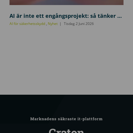
A
I
AI är inte ett engångsprojekt: så tänker du kring drift, underhåll och förvaltning
f
AI för säkerhetsskydd
,
Nyhet
Tisdag 2 Juni 2026
ö
r
s
ä
k
e
r
h
e
t
s
k
ä
Marknadens säkraste it-plattform
n
Craton
s