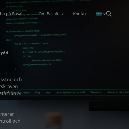
ba på Basalt
Om Basalt
Kontakt
kydd
tsstöd och
tskraven
stå från AI
anterar
ntroll och