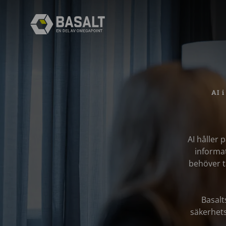
AI 
AI håller
informa
behöver ta
Basalt
säkerhets