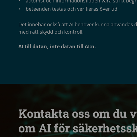
åtkomst och informationsflöden vara strikt beg
beteenden testas och verifieras över tid
Det innebär också att AI behöver kunna användas dä
med rätt skydd och kontroll.
AI till datan, inte datan till AI:n.
Kontakta oss om du vi
om AI för säkerhetss