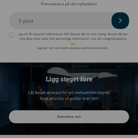
Prenumerera på vårt nyhetsbrev
E-post
Jag vill få relevant information från Basalt AB till min inkorg. Basalt AB ska
inte dela eller sälja min personliga information. Läs vår integritetspolicy
här
Jag kan när som helst avsluta prenumerationen.
Ligg steget före
Låt Basalt ansvara för ert verksamhetsskydd.
Kontakta oss så guidar vi er rätt!
Kontakta oss