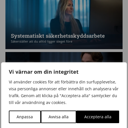
Systematiskt säkerhetsskyddsarbete
Säkerställer att du alltid ligger steget före
Vi värnar om din integritet
Vi använder cookies för att förbättra din surfupplevelse,
visa personliga annonser eller innehåll och analysera vår
trafik. Genom att klicka på "Acceptera alla" samtycker du
Krisberedskap & totalförsvar
till vår användning av cookies.
Vi förbereder dig och skapar en plan framåt
Anpassa
Avvisa alla
Acceptera alla