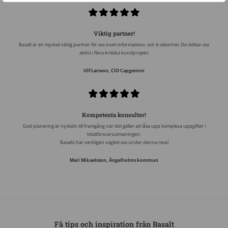
Viktig partner!
Basalt är en mycket viktig partner för oss inom informations- och it-säkerhet. De stöttar oss
aktivt i flera kritiska kundprojekt.
Ulf Larsson, CIO Capgemini
Kompetenta konsulter!
God planering är nyckeln till framgång när det gäller att låsa upp komplexa uppgifter i
totalförsvarsutmaningen.
Basalts har verkligen väglett oss under denna resa!
Mari Mikaelsson, Ängelholms kommun
Få tips och inspiration från Basalt