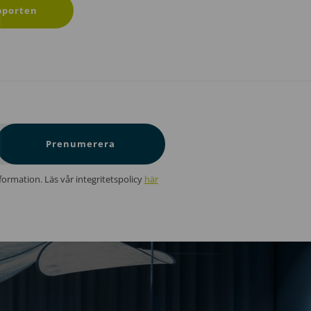
pporten
Prenumerera
information. Läs vår integritetspolicy
här