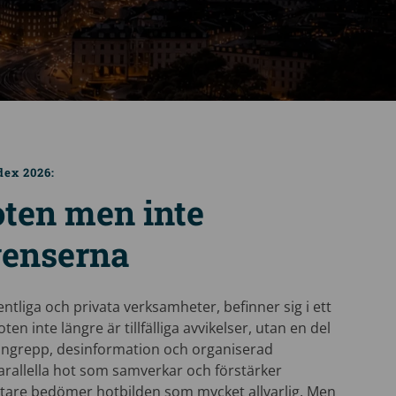
dex 2026:
oten men inte
enserna
entliga och privata verksamheter, befinner sig i ett
en inte längre är tillfälliga avvikelser, utan en del
angrepp, desinformation och organiserad
arallella hot som samverkar och förstärker
ttare bedömer hotbilden som mycket allvarlig. Men