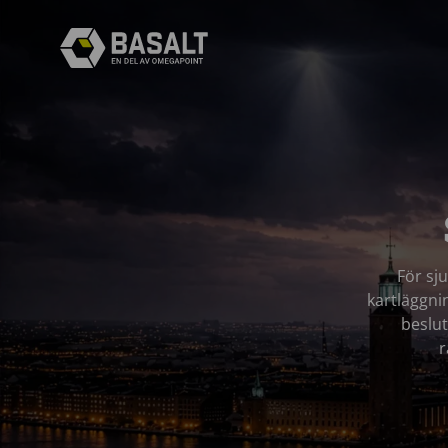
För sj
kartläggni
beslut
r