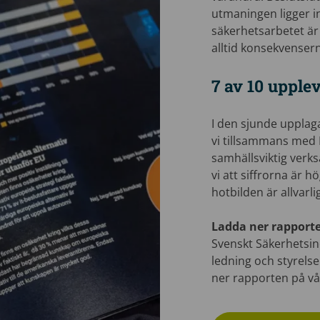
utmaningen ligger int
säkerhetsarbetet är
alltid konsekvenser
7 av 10 upplev
I den sjunde upplag
vi tillsammans med 
samhällsviktig verks
vi att siffrorna är h
hotbilden är allvarli
Ladda ner rapport
Svenskt Säkerhetsind
ledning och styrelse
ner rapporten på v