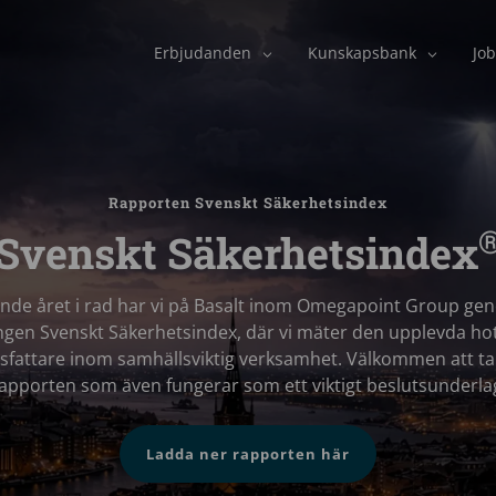
Erbjudanden
Kunskapsbank
Job
Rapporten Svenskt Säkerhetsindex
Svenskt Säkerhetsindex
unde året i rad har vi på Basalt inom Omegapoint Group ge
ngen Svenskt Säkerhetsindex, där vi mäter den upplevda ho
sfattare inom samhällsviktig verksamhet. Välkommen att ta
apporten som även fungerar som ett viktigt beslutsunderla
Ladda ner rapporten här