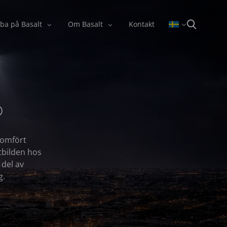
ba på Basalt
Om Basalt
Kontakt
®
nomfört
tbilden hos
 del av
g.