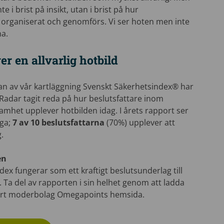
e i brist på insikt, utan i brist på hur
 organiserat och genomförs. Vi ser hoten men inte
na.
er en allvarlig hotbild
an av vår kartläggning Svenskt Säkerhetsindex® har
Radar tagit reda på hur beslutsfattare inom
amhet upplever hotbilden idag. I årets rapport ser
öga;
7 av 10 beslutsfattarna
(70%) upplever att
g.
en
ex fungerar som ett kraftigt beslutsunderlag till
. Ta del av rapporten i sin helhet genom att ladda
årt moderbolag Omegapoints hemsida.