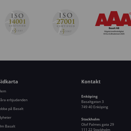
Sidkarta
Kontakt
Hem
Enköping
åra erbjudanden
Basaltgatan 3
749 40 Enköping
obba på Basalt
Nyheter
Stockholm
Olof Palmes gata 29
Om Basalt
111 22 Stockholm