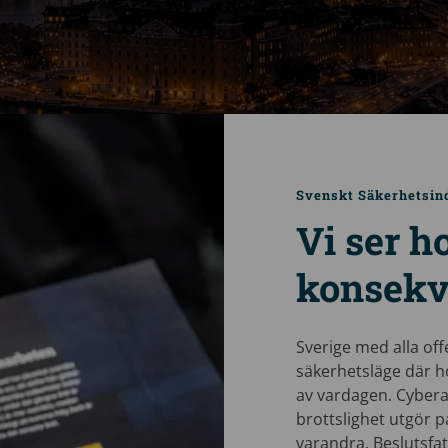
Svenskt Säkerhetsin
Vi ser h
konsekv
Sverige med alla off
säkerhetsläge där hot
av vardagen. Cyber
brottslighet utgör p
varandra. Beslutsfa