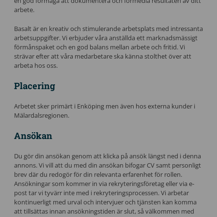
en god förmåga att dokumentera och förmedla resultaten av ditt
arbete.
Basalt är en kreativ och stimulerande arbetsplats med intressanta
arbetsuppgifter. Vi erbjuder våra anställda ett marknadsmässigt
förmånspaket och en god balans mellan arbete och fritid. Vi
strävar efter att våra medarbetare ska känna stolthet över att
arbeta hos oss.
Placering
Arbetet sker primärt i Enköping men även hos externa kunder i
Mälardalsregionen.
Ansökan
Du gör din ansökan genom att klicka på ansök längst ned i denna
annons. Vi vill att du med din ansökan bifogar CV samt personligt
brev där du redogör för din relevanta erfarenhet för rollen.
Ansökningar som kommer in via rekryteringsföretag eller via e-
post tar vi tyvärr inte med i rekryteringsprocessen. Vi arbetar
kontinuerligt med urval och intervjuer och tjänsten kan komma
att tillsättas innan ansökningstiden är slut, så välkommen med