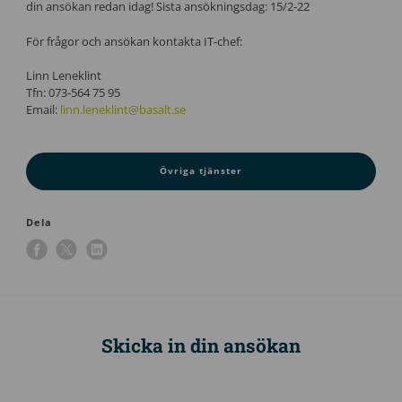
din ansökan redan idag! Sista ansökningsdag: 15/2-22
För frågor och ansökan kontakta IT-chef:
Linn Leneklint
Tfn: 073-564 75 95
Email:
linn.leneklint@basalt.se
Övriga tjänster
Dela
Skicka in din ansökan