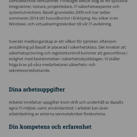
samhällskritisk verksamhet. Företaget består idag av ett sjuttiotal
integratörer, testare, projektledare, IT-säkerhetsexperter och
systemutvecklare. Basalt grundades 2009 och har sedan
sommaren 2014 sitt huvudkontor i Enköping. Nu söker vi en
Windows- och virtualiseringstekniker till vår IT-avdelning.
Svenskt medborgarskap är ett villkor för tjänsten, eftersom
anställning på Basalt är placerad i säkerhetsklass. Det innebär att
säkerhetsprövning och registerkontroll kommer att genomföras i
enlighet med bestämmelser i säkerhetsskyddslagen. Vi ställer
höga krav på våra medarbetares säkerhets- och
sekretessmedvetande.
Dina arbetsuppgifter
Arbetet innefattar uppgifter inom drift och underhåll av Basalts
egna IT-miljöer, samt användarstöd. I arbetet kan även
arbetsledning av externa servicetekniker förekomma.
Din kompetens och erfarenhet