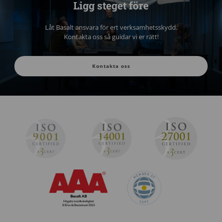
Ligg steget före
Låt Basalt ansvara för ert verksamhetsskydd.
Kontakta oss så guidar vi er rätt!
Kontakta oss