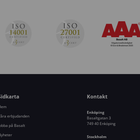
Sidkarta
Kontakt
Hem
Enköping
åra erbjudanden
Basaltgatan 3
749 40 Enköping
obba på Basalt
Nyheter
Stockholm