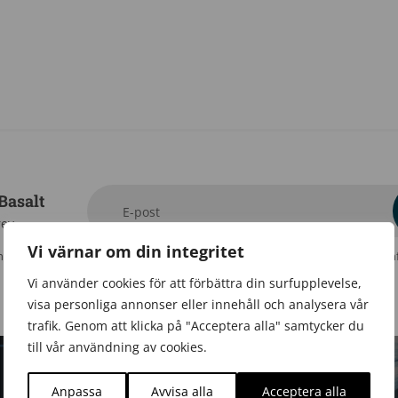
 Basalt
E-post
rev
Vi värnar om din integritet
ån Basalt AB till min inkorg. Basalt AB ska inte dela eller sälja min personliga 
Jag kan när som helst avsluta prenumerationen.
Vi använder cookies för att förbättra din surfupplevelse,
visa personliga annonser eller innehåll och analysera vår
trafik. Genom att klicka på "Acceptera alla" samtycker du
till vår användning av cookies.
Anpassa
Avvisa alla
Acceptera alla