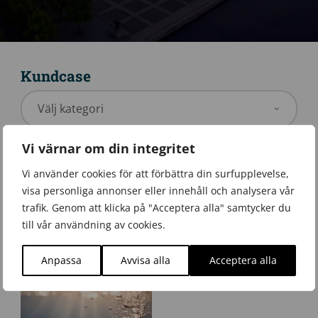
Kundcase
Vi värnar om din integritet
Vi använder cookies för att förbättra din surfupplevelse,
visa personliga annonser eller innehåll och analysera vår
trafik. Genom att klicka på "Acceptera alla" samtycker du
Internationellt bolag inom fastighetsbranschen
Säkerhetskänslig verksamhet inom elsektorn
till vår användning av cookies.
Analysarbete, Projektledning, Säkerhetsskydd,
Befattningsanalys, Insiderprevention,
Säkerhetsskyddsanalys
Personalsäkerhet, Säkerhetsprövning,
Säkerhetsskydd, Säkerhetsskyddsanalys
Anpassa
Avvisa alla
Acceptera alla