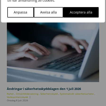
till vår användning av cookies.
Anpassa
Avvisa alla
Acceptera alla
U
p
Ändringar i säkerhetsskyddslagen den 1 juli 2026
p
Nyhet
,
Omvärldsbevakning
,
Säkerhetsskydd
,
Systematiskt säkerhetsarbete
,
d
Verksamhetsskydd
Onsdag 8 Juli 2026
a