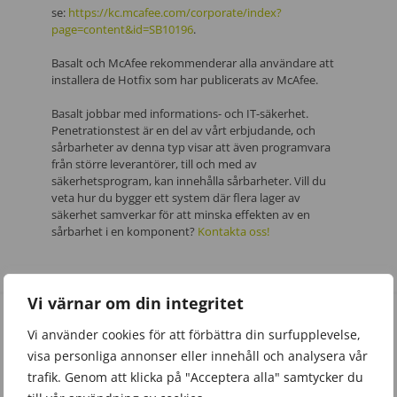
se:
https://kc.mcafee.com/corporate/index?
page=content&id=SB10196
.
Basalt och McAfee rekommenderar alla användare att
installera de Hotfix som har publicerats av McAfee.
Basalt jobbar med informations- och IT-säkerhet.
Penetrationstest är en del av vårt erbjudande, och
sårbarheter av denna typ visar att även programvara
från större leverantörer, till och med av
säkerhetsprogram, kan innehålla sårbarheter. Vill du
veta hur du bygger ett system där flera lager av
säkerhet samverkar för att minska effekten av en
sårbarhet i en komponent?
Kontakta oss!
Vi värnar om din integritet
Vi använder cookies för att förbättra din surfupplevelse,
More news
visa personliga annonser eller innehåll och analysera vår
trafik. Genom att klicka på "Acceptera alla" samtycker du
Alla nyheter