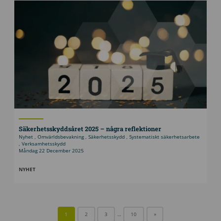
Säkerhetsskyddsåret 2025 – några reflektioner
Nyhet
,
Omvärldsbevakning
,
Säkerhetsskydd
,
Systematiskt säkerhetsarbete
,
Verksamhetsskydd
Måndag 22 December 2025
NYHET
1
2
3
…
10
»