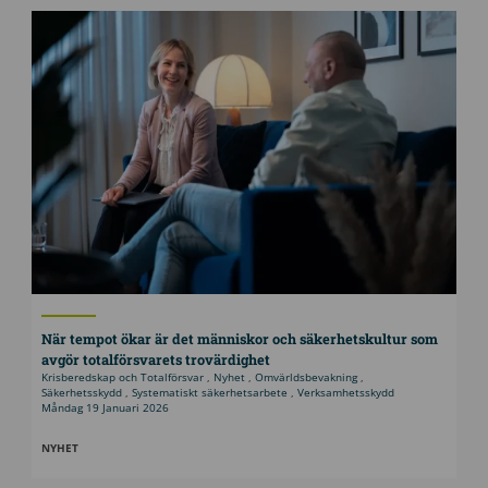
När tempot ökar är det människor och säkerhetskultur som
avgör totalförsvarets trovärdighet
Krisberedskap och Totalförsvar
,
Nyhet
,
Omvärldsbevakning
,
Säkerhetsskydd
,
Systematiskt säkerhetsarbete
,
Verksamhetsskydd
Måndag 19 Januari 2026
NYHET