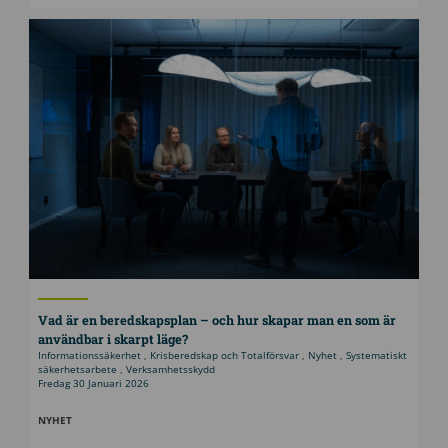
Vad är en beredskapsplan – och hur skapar man en som är
användbar i skarpt läge?
Informationssäkerhet
,
Krisberedskap och Totalförsvar
,
Nyhet
,
Systematiskt
säkerhetsarbete
,
Verksamhetsskydd
Fredag 30 Januari 2026
NYHET