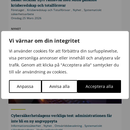
krisberedskap och totalförsvar
Företaget
,
Krisberedskap och Totalförsvar
,
Nyhet
,
Systematiskt
säkerhetsarbete
Onsdag 25 Mars 2026
NYHET
Vi värnar om din integritet
Vi använder cookies för att förbättra din surfupplevelse,
visa personliga annonser eller innehåll och analysera vår
trafik. Genom att klicka på "Acceptera alla" samtycker du
till vår användning av cookies.
Anpassa
Avvisa alla
Acceptera alla
Cybersäkerhetslagens verkliga test: administrationen får
inte bli en ny angreppsyta
Informationssäkerhet
,
Nyhet
,
Omvärldsbevakning
,
Systematiskt
säkerhetsarbete
,
Verksamhetsskydd