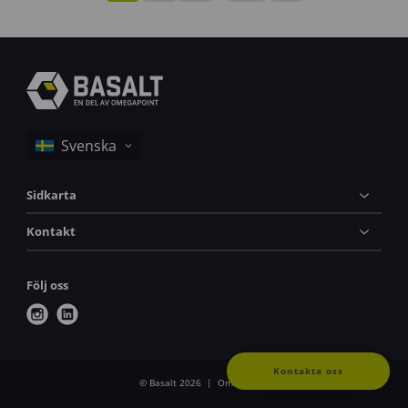
Sidkarta
Kontakt
Följ oss
i
l
n
i
s
n
t
k
Kontakta oss
© Basalt 2026
Om cookies
a
e
g
d