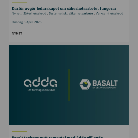
Därför avgör ledarskapet om säkerhetsarbetet fungerar
Nyhet
,
Säkerhetsskydd
,
Systematiskt säkerhetsarbete
,
Verksamhetsskydd
Onsdag 8 April 2026
NYHET
Basalt tecknar nytt ramavtal med Adda gällande