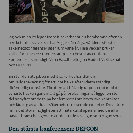
Jag och mina kollegor inom it-säkerhet är nu hemkomna efter en
mycket intensiv vecka i Las Vegas där några världens största it-
säkerhetskonferenser äger rum varje år. Hela veckan brukar
kallas för “Hacker Summercamp” och består av ett flertal
konferenser samtidigt. Vi på Basalt deltog på BsidesLV, Blackhat
och DEFCON.
En stor del i att jobba med it-säkerhet handlar om
omvärldsbevakning för att inte halka efter i detta ständigt
föränderliga område. Förutom att hålla sig uppdaterad med de
senaste hacken genom att gå på föreläsningar, så ligger en stor
del av syftet att delta på konferensen i att knyta nya kontakter
och lära sig av andra it-säkerhetsintresserade experter. Dessutom
finns det stora möjligheter att mäta kunskaperna med de allra
bästa i branschen genom att delta i de tävlingar som organiseras.
Den största konferensen: DEFCON