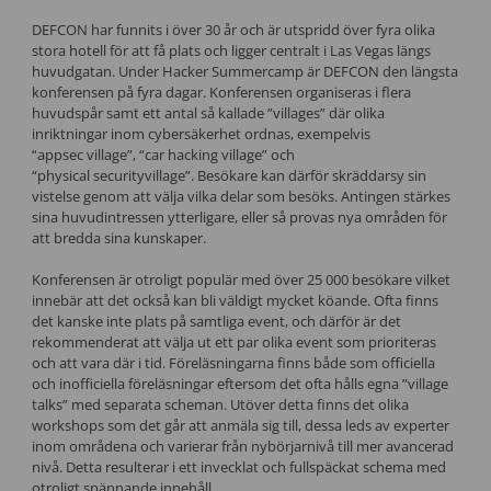
DEFCON har funnits i över 30 år och är utspridd över fyra olika
stora hotell för att få plats och ligger centralt i Las Vegas längs
huvudgatan. Under Hacker Summercamp är DEFCON den längsta
konferensen på fyra dagar. Konferensen organiseras i flera
huvudspår samt ett antal så kallade ”villages” där olika
inriktningar inom cybersäkerhet ordnas, exempelvis
“appsec village”, “car hacking village” och
“physical securityvillage”. Besökare kan därför skräddarsy sin
vistelse genom att välja vilka delar som besöks. Antingen stärkes
sina huvudintressen ytterligare, eller så provas nya områden för
att bredda sina kunskaper.
Konferensen är otroligt populär med över 25 000 besökare vilket
innebär att det också kan bli väldigt mycket köande. Ofta finns
det kanske inte plats på samtliga event, och därför är det
rekommenderat att välja ut ett par olika event som prioriteras
och att vara där i tid. Föreläsningarna finns både som officiella
och inofficiella föreläsningar eftersom det ofta hålls egna ”village
talks” med separata scheman. Utöver detta finns det olika
workshops som det går att anmäla sig till, dessa leds av experter
inom områdena och varierar från nybörjarnivå till mer avancerad
nivå. Detta resulterar i ett invecklat och fullspäckat schema med
otroligt spännande innehåll.