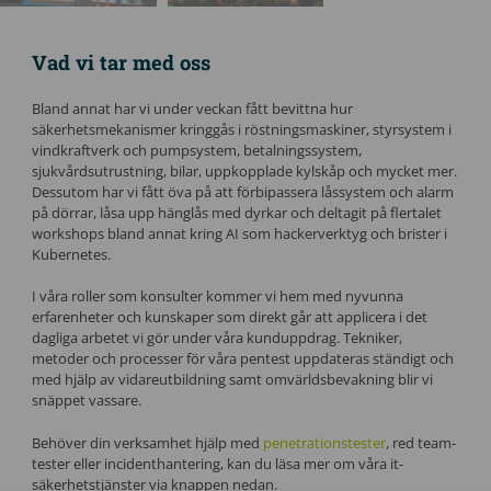
Vad vi tar med oss
Bland annat har vi under veckan fått bevittna hur
säkerhetsmekanismer kringgås i röstningsmaskiner, styrsystem i
vindkraftverk och pumpsystem, betalningssystem,
sjukvårdsutrustning, bilar, uppkopplade kylskåp och mycket mer.
Dessutom har vi fått öva på att förbipassera låssystem och alarm
på dörrar, låsa upp hänglås med dyrkar och deltagit på flertalet
workshops bland annat kring AI som hackerverktyg och brister i
Kubernetes.
I våra roller som konsulter kommer vi hem med nyvunna
erfarenheter och kunskaper som direkt går att applicera i det
dagliga arbetet vi gör under våra kunduppdrag. Tekniker,
metoder och processer för våra pentest uppdateras ständigt och
med hjälp av vidareutbildning samt omvärldsbevakning blir vi
snäppet vassare.
Behöver din verksamhet hjälp med
penetrationstester
, red team-
tester eller incidenthantering, kan du läsa mer om våra it-
säkerhetstjänster via knappen nedan.