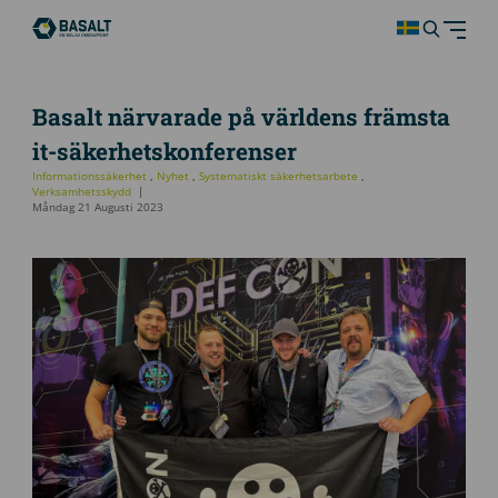
Basalt närvarade på världens främsta
it-säkerhetskonferenser
Informationssäkerhet
,
Nyhet
,
Systematiskt säkerhetsarbete
,
Verksamhetsskydd
Måndag 21 Augusti 2023