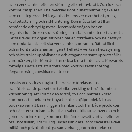
av en verksamhet efter en störning eller ett avbrott. Och fokus är
kontinuitetsplanen. En utvecklad kontinuitetshantering ska ses
som en integrerad del i organisationens verksamhetsstyrning,
kvalitetsstyrning och riskhantering. Den måste bidra till en
bestående och tydlig nytta i leveransförmågan hos en
organisation före en stor störning inträffar samt efter ett avbrott.
Detta kräver att organisationen har en förståelse och helhetssyn
som omfattar alla kritiska verksamhetsområden. Rätt utförd
bidrar kontinuitetshanteringen till effektiv verksamhetsstyrning
och säkerställer uppfyllanden och åtaganden samt upprätthåller
varumärke/rykte. Men det kan också bidra till det civila försvarets
förmåga! Detta sätt att arbeta med kontinuitetshantering
fångade många besökares intresse!
Basalts VD, Nicklas Haglund, stod som föreläsare i det
framåtblickande passet om teknikutveckling och vår framtida
krishantering. Att i framtiden förstå, öva och hantera kriser
kommer att innebära helt nya tekniska hjälpmedel. Nicklas
budskap var att Basalt ligger i framkant och har både produkter
och tjänster som kan bidra till att säkerställa att samverkan och
gemensam inriktning kommer till stånd oavsett vart vi befinner
oss i hotskalan, kris till krig. Basalt kan dessutom säkerställa civil
militär och privat-offentliga samverkan genom den teknik och