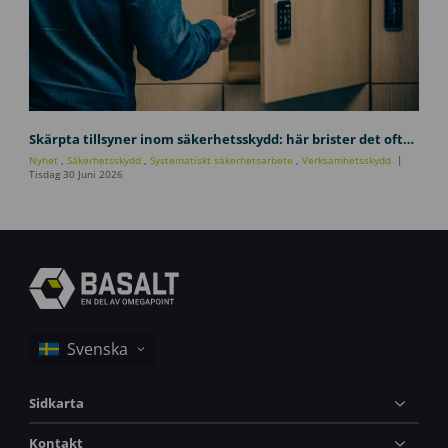
e
t
s
s
k
y
u
d
l
Skärpta tillsyner inom säkerhetsskydd: här brister det oftast i verksamheter
d
h
Nyhet
,
Säkerhetsskydd
,
Systematiskt säkerhetsarbete
,
Verksamhetsskydd
s
a
Tisdag 30 Juni 2026
l
_
a
b
g
a
e
s
n
a
1
l
j
t
u
s
l
t
i
o
2
c
0
Sidkarta
k
2
s
6
-
Kontakt