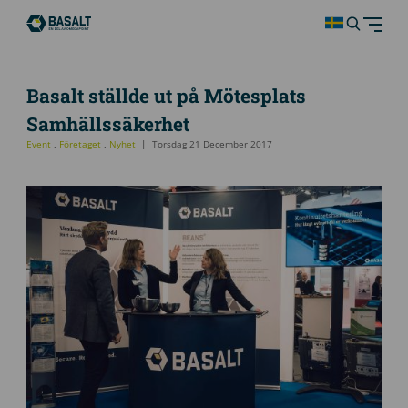
Basalt ställde ut på Mötesplats
Samhällssäkerhet
Event
,
Företaget
,
Nyhet
Torsdag 21 December 2017