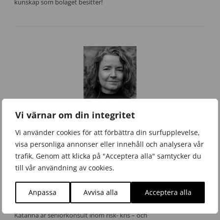
kunskap som bolaget besitter!
Vi värnar om din integritet
Skribent
Vi använder cookies för att förbättra din surfupplevelse,
visa personliga annonser eller innehåll och analysera vår
Katarina Kjellman
trafik. Genom att klicka på "Acceptera alla" samtycker du
Seniorkonsult
till vår användning av cookies.
0763 – 05 68 09
katarina.kjellman@basalt.se
Anpassa
Avvisa alla
Acceptera alla
Katarina är seniorkonsult inom risk- kris – och