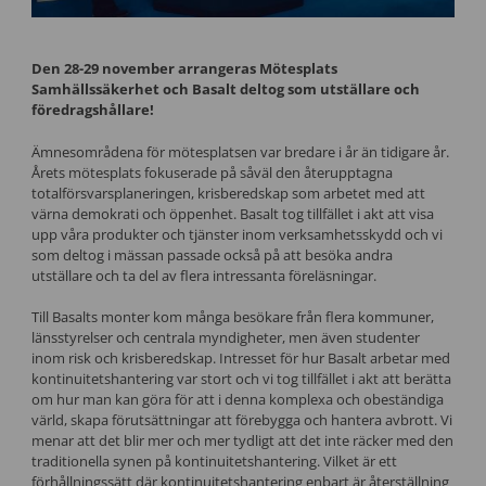
Den 28-29 november arrangeras Mötesplats
Samhällssäkerhet och Basalt deltog som utställare och
föredragshållare!
Ämnesområdena för mötesplatsen var bredare i år än tidigare år.
Årets mötesplats fokuserade på såväl den återupptagna
totalförsvarsplaneringen, krisberedskap som arbetet med att
värna demokrati och öppenhet. Basalt tog tillfället i akt att visa
upp våra produkter och tjänster inom verksamhetsskydd och vi
som deltog i mässan passade också på att besöka andra
utställare och ta del av flera intressanta föreläsningar.
Till Basalts monter kom många besökare från flera kommuner,
länsstyrelser och centrala myndigheter, men även studenter
inom risk och krisberedskap. Intresset för hur Basalt arbetar med
kontinuitetshantering var stort och vi tog tillfället i akt att berätta
om hur man kan göra för att i denna komplexa och obeständiga
värld, skapa förutsättningar att förebygga och hantera avbrott. Vi
menar att det blir mer och mer tydligt att det inte räcker med den
traditionella synen på kontinuitetshantering. Vilket är ett
förhållningssätt där kontinuitetshantering enbart är återställning