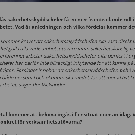
slås säkerhetsskyddschefer få en mer framträdande roll i
etet. Vad är anledningen och vilka fördelar kommer de
 kommer kravet att säkerhetsskyddschefen ska vara direkt 
ef gälla alla verksamhetsutövare inom säkerhetskänslig ve
erfarenhet arbetar säkerhetsskyddschefer ofta perifert i or
efer har därför inte tillräckligt inflytande för att kunna på
rågor. Förslaget innebär att säkerhetsskyddschefen behöver
 i både personal och ekonomiska medel, för att mer aktivt 
rbetet, säger Per Vicklander.
al kommer att behöva ingås i fler situationer än idag.
 konkret för verksamhetsutövarna?