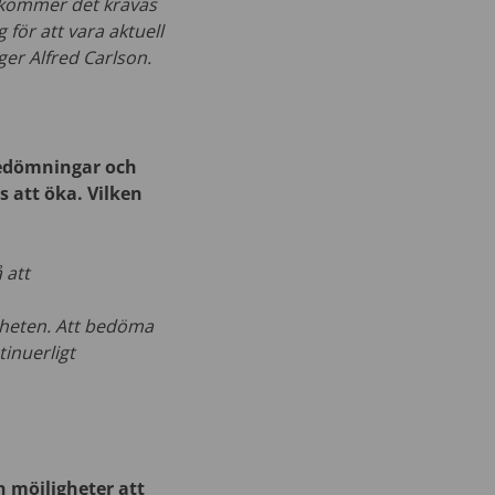
, kommer det krävas
 för att vara aktuell
er Alfred Carlson.
bedömningar och
 att öka. Vilken
 att
mheten. Att bedöma
tinuerligt
 möjligheter att