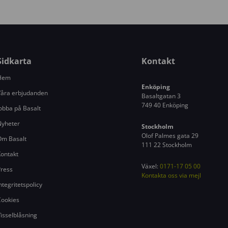
e
r
i
n
g
Sidkarta
Kontakt
s
Hem
ä
Enköping
k
åra erbjudanden
Basaltgatan 3
e
749 40 Enköping
obba på Basalt
r
Nyheter
h
Stockholm
Olof Palmes gata 29
Om Basalt
e
111 22 Stockholm
t
ontakt
s
Växel:
0171-17 05 00
ress
s
Kontakta oss via mejl
ntegritetspolicy
k
ookies
y
d
isselblåsning
d