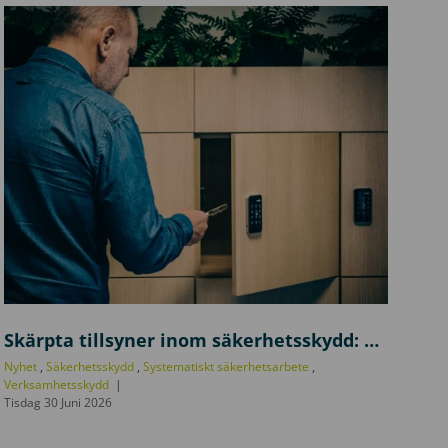
u
l
Skärpta tillsyner inom säkerhetsskydd: här brister det oftast i verksamheter
h
Nyhet
,
Säkerhetsskydd
,
Systematiskt säkerhetsarbete
,
a
Verksamhetsskydd
Tisdag 30 Juni 2026
_
b