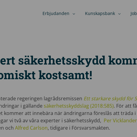
Erbjudanden
Kunskapsbank
Job
i ert säkerhetsskydd kom
omiskt kostsamt!
nterade regeringen lagrådsremissen
Ett starkare skydd för 
ändringar i gällande
säkerhetsskyddslag (2018:585)
. För att 
et kommer att innebära när ändringarna föreslås att träda i 
gar vi två av våra experter i säkerhetsskydd,
Per Vicklande
sen och
Alfred Carlson
, tidigare i Försvarsmakten.