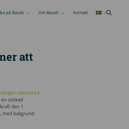
ba på Basalt
Om Basalt
Kontakt
mer att
Sveriges säkerhet
, i
få en utökad
kraft den 1
r
, med bakgrund