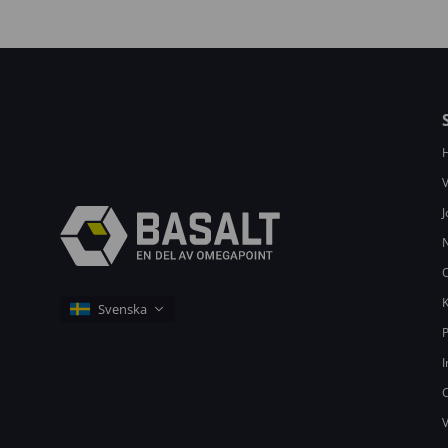
V
J
K
P
I
C
V