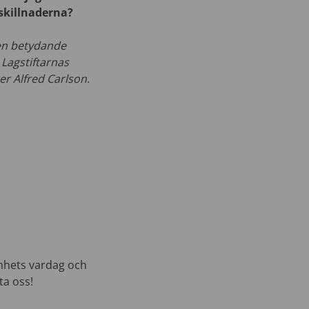
 skillnaderna?
 en betydande
 Lagstiftarnas
er Alfred Carlson.
amhets vardag och
ta oss!