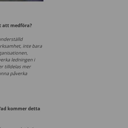
t att medföra?
underställd
rksamhet, inte bara
ganisationen,
verka ledningen i
 tilldelas mer
kunna påverka
 Vad kommer detta