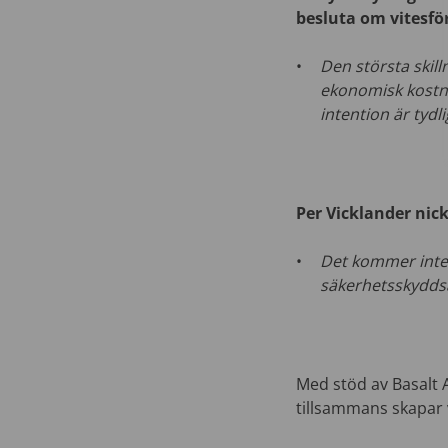
besluta om vitesfö
Den största skil
ekonomisk kostna
intention är tydl
Per Vicklander nic
Det kommer inte 
säkerhetsskyddsa
Med stöd av Basalt 
tillsammans skapar v