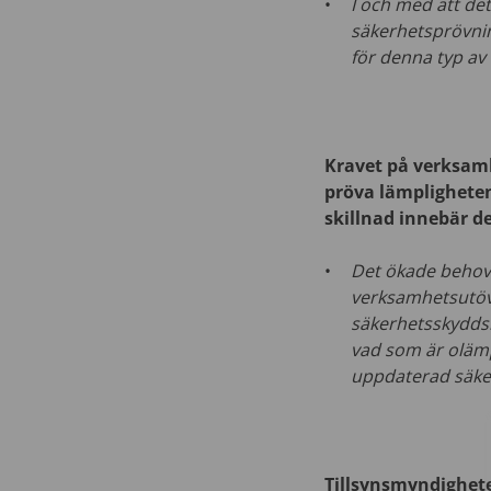
I och med att de
säkerhetsprövning
för denna typ av
Kravet på verksam
pröva lämpligheten
skillnad innebär d
Det ökade behove
verksamhetsutöv
säkerhetsskyddsk
vad som är olämpl
uppdaterad säker
Tillsynsmyndighete