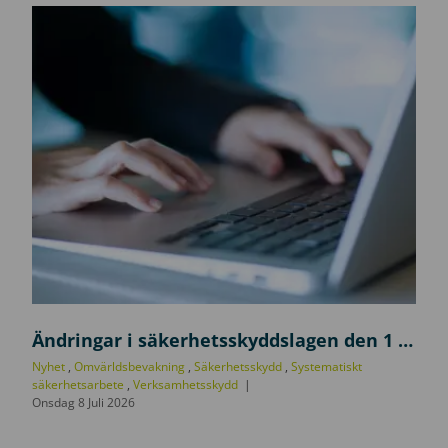
U
p
Ändringar i säkerhetsskyddslagen den 1 juli 2026
p
Nyhet
,
Omvärldsbevakning
,
Säkerhetsskydd
,
Systematiskt
d
säkerhetsarbete
,
Verksamhetsskydd
Onsdag 8 Juli 2026
a
t