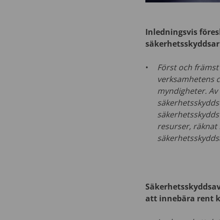
Inledningsvis före
säkerhetsskyddsarb
Först och främst
verksamhetens ch
myndigheter. Av 
säkerhetsskyddsch
säkerhetsskyddsf
resurser, räknat
säkerhetsskyddsa
Säkerhetsskyddsavt
att innebära rent