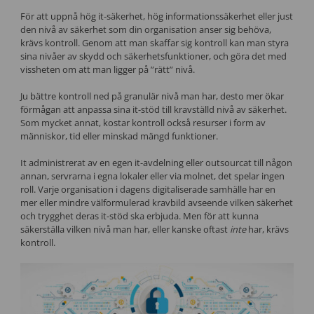
För att uppnå hög it-säkerhet, hög informationssäkerhet eller just
den nivå av säkerhet som din organisation anser sig behöva,
krävs kontroll. Genom att man skaffar sig kontroll kan man styra
sina nivåer av skydd och säkerhetsfunktioner, och göra det med
vissheten om att man ligger på ”rätt” nivå.
Ju bättre kontroll ned på granulär nivå man har, desto mer ökar
förmågan att anpassa sina it-stöd till kravställd nivå av säkerhet.
Som mycket annat, kostar kontroll också resurser i form av
människor, tid eller minskad mängd funktioner.
It administrerat av en egen it-avdelning eller outsourcat till någon
annan, servrarna i egna lokaler eller via molnet, det spelar ingen
roll. Varje organisation i dagens digitaliserade samhälle har en
mer eller mindre välformulerad kravbild avseende vilken säkerhet
och trygghet deras it-stöd ska erbjuda. Men för att kunna
säkerställa vilken nivå man har, eller kanske oftast
inte
har, krävs
kontroll.