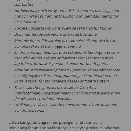
spårbarhet
Hotbildsanalys och en systematik i att hantera och bygga bort
hot och risker, ta fram restrisklistor som beslutsunderlag för
beslutsfattare.
Korrekt uppsatta och kontrollerade säkerhetsfunktioner
Dokumenterade och verifierade katastrofrutiner
Metodik för att Förvaltning och vidmakthållande ska bevara
och öka säkerhet och trygghet över tid
En drift som kan bedrivas utan eskalerade behörigheter som
root eller admin. Många driftavbrott sker i samband med
åtgärder utförda av it-personal med root-behörigheter.
Aktiv omvärldsbevakning för att upptäcka kända sårbarheter
och tillgängliga säkerhetsuppdateringar i kombination med
korta ledtider för att installera dessa i driftsatta system
Testa, säkerhetsgranska och kvalitetssäkra ALLA
uppdateringar, uppgraderingar och all funktionstillväxt innan
det lyfts över i produktionsmiljöer
Utbildningsnivå och säkerhetsmedvetande bland användare
och driftpersonal
Listan kan göras längre, men poängen är att kontroll är
nödvändig för att kunna förutsäga och styra graden av säkerhet.