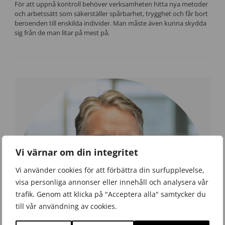
För att uppnå kontroll behöver verksamheten hitta nya metoder
och arbetssätt som säkerställer spårbarhet, trygghet och får bort
beroenden till enskilda individer. Man måste även kunna skydda
sig från de man litar på mest på.
Vi värnar om din integritet
Vi använder cookies för att förbättra din surfupplevelse,
visa personliga annonser eller innehåll och analysera vår
trafik. Genom att klicka på "Acceptera alla" samtycker du
till vår användning av cookies.