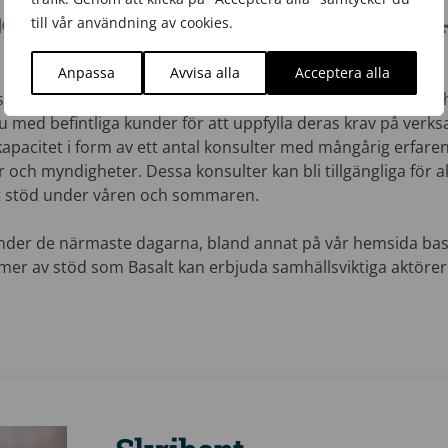
till vår användning av cookies.
Anpassa
Avvisa alla
Acceptera alla
 som vår uppgift att stödja aktörer i samhället med verksamh
nu med befintliga kunder för att uppfylla deras krav på ver
kapacitet i form av ett antal konsulter med mångårig erfaren
och myndigheter. Dessa konsulter kan bli tillgängliga för 
at stöd under våren och sommaren.
der de närmaste dagarna, bland annat på vår hemsida basal
rmer av stöd som Basalt kan erbjuda samhällsviktiga aktörer