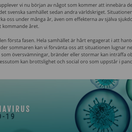
n upplever vi nu början av något som kommer att innebära de
det svenska samhället sedan andra världskriget. Situatione
rka oss under många år, även om effekterna av själva sju
t kommande året.
 den första fasen. Hela samhället är hårt engagerat i att han
er sommaren kan vi förvänta oss att situationen lugnar n
 som översvämningar, bränder eller stormar kan inträffa 
ssutom kan brottslighet och social oro som uppstår i pa