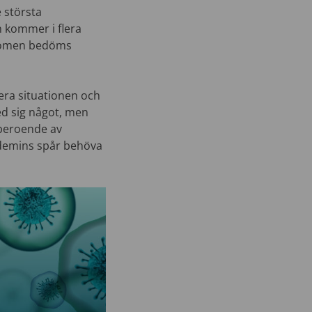
 största
n kommer i flera
kdomen bedöms
tera situationen och
ed sig något, men
oberoende av
ndemins spår behöva