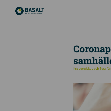
Coronapa
samhäll
Krisberedskap och Totalfö