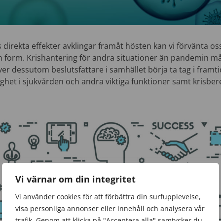
irekta effekter avklingar framåt hösten kan vi förvänta oss
n form. Krishantering för andra situationer än pandemin m
r dessutom beslutsfattare i samhället börja ta tag i framt
lighet i sjukvården och andra viktiga funktioner samt krisb
Vi värnar om din integritet
Vi använder cookies för att förbättra din surfupplevelse,
visa personliga annonser eller innehåll och analysera vår
trafik. Genom att klicka på "Acceptera alla" samtycker du