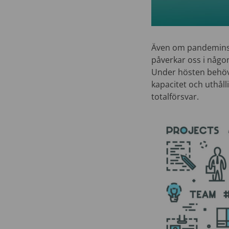
Även om pandemins d
påverkar oss i någo
Under hösten behöve
kapacitet och uthål
totalförsvar.