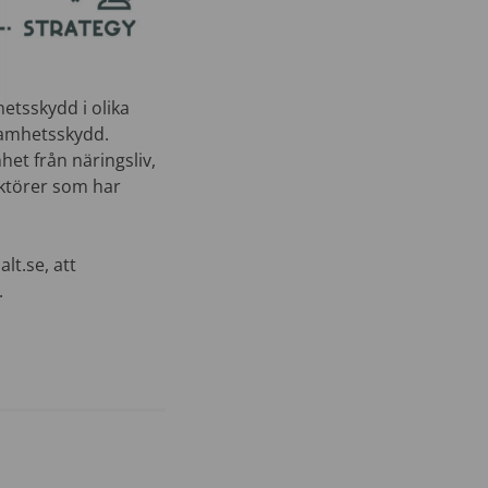
etsskydd i olika
ksamhetsskydd.
het från näringsliv,
aktörer som har
t.se, att
.