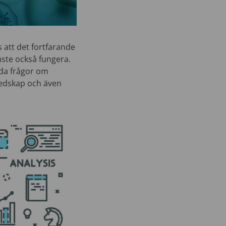
 att det fortfarande
åste också fungera.
ida frågor om
eredskap och även