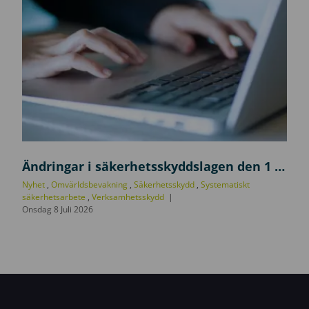
U
p
Ändringar i säkerhetsskyddslagen den 1 juli 2026
p
Nyhet
,
Omvärldsbevakning
,
Säkerhetsskydd
,
Systematiskt
d
säkerhetsarbete
,
Verksamhetsskydd
Onsdag 8 Juli 2026
a
t
e
r
i
n