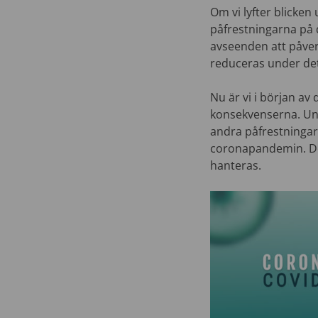
Om vi lyfter blicke
påfrestningarna på 
avseenden att påve
reduceras under de
Nu är vi i början av
konsekvenserna. Und
andra påfrestningar
coronapandemin. De
hanteras.