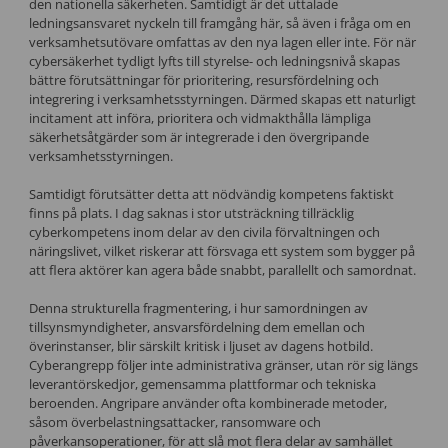
den nationella säkerheten. Samtidigt är det uttalade
ledningsansvaret nyckeln till framgång här, så även i fråga om en
verksamhetsutövare omfattas av den nya lagen eller inte. För när
cybersäkerhet tydligt lyfts till styrelse- och ledningsnivå skapas
bättre förutsättningar för prioritering, resursfördelning och
integrering i verksamhetsstyrningen. Därmed skapas ett naturligt
incitament att införa, prioritera och vidmakthålla lämpliga
säkerhetsåtgärder som är integrerade i den övergripande
verksamhetsstyrningen.
Samtidigt förutsätter detta att nödvändig kompetens faktiskt
finns på plats. I dag saknas i stor utsträckning tillräcklig
cyberkompetens inom delar av den civila förvaltningen och
näringslivet, vilket riskerar att försvaga ett system som bygger på
att flera aktörer kan agera både snabbt, parallellt och samordnat.
Denna strukturella fragmentering, i hur samordningen av
tillsynsmyndigheter, ansvarsfördelning dem emellan och
överinstanser, blir särskilt kritisk i ljuset av dagens hotbild.
Cyberangrepp följer inte administrativa gränser, utan rör sig längs
leverantörskedjor, gemensamma plattformar och tekniska
beroenden. Angripare använder ofta kombinerade metoder,
såsom överbelastningsattacker, ransomware och
påverkansoperationer, för att slå mot flera delar av samhället