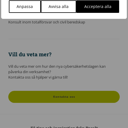
Författare
Anpassa
Avvisa alla
Acceptera alla
Lise Stenberg
Konsult inom totalförsvar och civil beredskap
Vill du veta mer?
Vill du veta mer om hur den nya cybersäkerhetslagen kan
påverka din verksamhet?
Kontakta oss så hjälper vi gärna till!
Kontakta oss