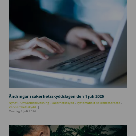
U
p
Ändringar i säkerhetsskyddslagen den 1 juli 2026
p
Nyhet
,
Omvärldsbevakning
,
Säkerhetsskydd
,
Systematiskt säkerhetsarbete
,
d
Verksamhetsskydd
Onsdag 8 Juli 2026
a
t
e
r