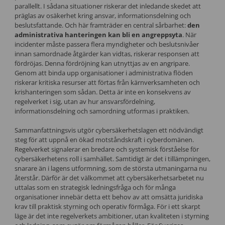
parallellt. I sådana situationer riskerar det inledande skedet att
präglas av osäkerhet kring ansvar, informationsdelning och
beslutsfattande. Och här framträder en central sårbarhet:
den
administrativa hanteringen kan bli en angreppsyta
. När
incidenter måste passera flera myndigheter och beslutsnivåer
innan samordnade åtgärder kan vidtas, riskerar responsen att
fördröjas. Denna fördröjning kan utnyttjas av en angripare.
Genom att binda upp organisationer i administrativa flöden
riskerar kritiska resurser att förtas från kärnverksamheten och
krishanteringen som sådan. Detta är inte en konsekvens av
regelverket i sig, utan av hur ansvarsfördelning,
informationsdelning och samordning utformas i praktiken.
Sammanfattningsvis utgör cybersäkerhetslagen ett nödvändigt
steg för att uppnå en ökad motståndskraft i cyberdomänen.
Regelverket signalerar en bredare och systemisk förståelse för
cybersäkerhetens roll i samhället. Samtidigt är det i tillämpningen,
snarare än i lagens utformning, som de största utmaningarna nu
återstår. Därför är det välkommet att cybersäkerhetsarbetet nu
uttalas som en strategisk ledningsfråga och för många
organisationer innebär detta ett behov av att omsätta juridiska
krav till praktisk styrning och operativ förmåga. För i ett skarpt
läge är det inte regelverkets ambitioner, utan kvaliteten i styrning