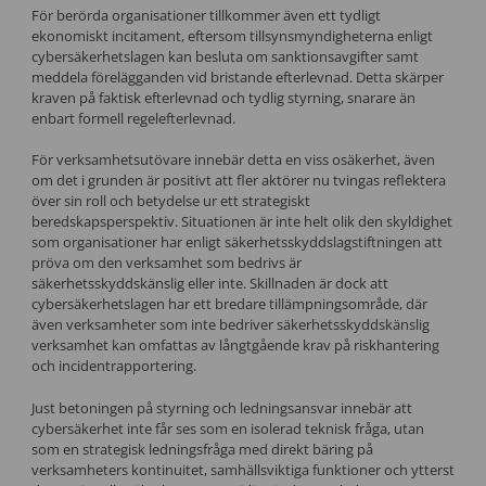
För berörda organisationer tillkommer även ett tydligt
ekonomiskt incitament, eftersom tillsynsmyndigheterna enligt
cybersäkerhetslagen kan besluta om sanktionsavgifter samt
meddela förelägganden vid bristande efterlevnad. Detta skärper
kraven på faktisk efterlevnad och tydlig styrning, snarare än
enbart formell regelefterlevnad.
För verksamhetsutövare innebär detta en viss osäkerhet, även
om det i grunden är positivt att fler aktörer nu tvingas reflektera
över sin roll och betydelse ur ett strategiskt
beredskapsperspektiv. Situationen är inte helt olik den skyldighet
som organisationer har enligt säkerhetsskyddslagstiftningen att
pröva om den verksamhet som bedrivs är
säkerhetsskyddskänslig eller inte. Skillnaden är dock att
cybersäkerhetslagen har ett bredare tillämpningsområde, där
även verksamheter som inte bedriver säkerhetsskyddskänslig
verksamhet kan omfattas av långtgående krav på riskhantering
och incidentrapportering.
Just betoningen på styrning och ledningsansvar innebär att
cybersäkerhet inte får ses som en isolerad teknisk fråga, utan
som en strategisk ledningsfråga med direkt bäring på
verksamheters kontinuitet, samhällsviktiga funktioner och ytterst