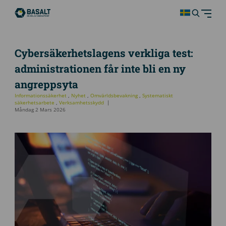
Cybersäkerhetslagens verkliga test:
administrationen får inte bli en ny
angreppsyta
Informationssäkerhet
,
Nyhet
,
Omvärldsbevakning
,
Systematiskt
säkerhetsarbete
,
Verksamhetsskydd
Måndag 2 Mars 2026