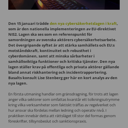
Den 15 januari trädde
den nya cybersäkerhetslagen i kraft
,
som är den nationella implementeringen av EU-direktivet
NIS2. Lagen ska ses som en referenspunkt för
samordningen av svenska aktörers cybersäkerhetsarbete.
Det övergripande syftet är att stärka samhällets och EU:s
motståndskraft, kontinuitet och robusthet i
cyberdomänen, samt att minska sårbarheter i
samhällsviktiga funktioner och kritiska tjänster. Den nya
lagen ställer krav på offentliga och privata aktörer gällande
bland annat riskhantering och incidentrapportering.
Basalts konsult Lise Stenberg ger här en kort analys av den
nya lagen.
En första utmaning handlar om gränsdragning, för trots att lagen
anger vilka sektorer som omfattas kvarstår ett tolkningsutrymme
kring vilka verksamheter som faktiskt träffas av regelverket och
hur ansvar ska fördelas mellan ledning och operativ nivå. I
praktiken innebär detta att rättsläget till stor del formas genom
föreskrifter, tillsynsbeslut och sanktionspraxis.