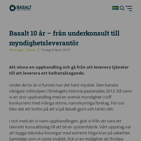
Basalt 10 år – från underkonsult till
myndighetsleverantör
Företaget
,
Nyhet
Tisdag 9 April 2019
Att vinna en upphandling och gå från att leverera tjänster
till att leverera ett helhetsåtagande.
Under de tio år vi funnits har det hänt mycket. Den kanske
viktigast milstolpen i företagets historia passerades 2013. Då vann
vi en stor upphandling med en svensk myndighet i tuff
konkurrens med många större, namnkunniga företag. För oss
blev det ett kvitto på att vi på Basalt gjort och tänkt rätt.
I och med att vi vann upphandlingen, gick vi från att vara ett
tekniskt konsultbolag till att bli en systemfabrik. Vårt uppdrag var
att bygga tekniska lösningar med extremt höga krav på säkerhet.
Samtidigt som vi växte snabbt, fick vi en möjlighet att finslipa