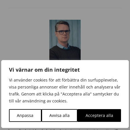
Vi värnar om din integritet
Skribent
Vi använder cookies för att förbättra din surfupplevelse,
Nicklas Haglund
VD
visa personliga annonser eller innehåll och analysera vår
trafik. Genom att klicka på "Acceptera alla" samtycker du
0171-17 05 10
till vår användning av cookies.
nicklas.haglund@basalt.se
Anpassa
Avvisa alla
Acceptera alla
Nicklas är grundare, delägare och VD i Basalt AB. Nicklas har
bakgrund som teknisk konsult och projektledare. Fokus för