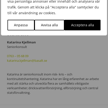
visa personliga annonser eller innehåll och analysera vår
trafik. Genom att klicka på "Acceptera alla" samtycker du
till vår användning av cookies.
Anpassa
Avvisa alla
Acceptera alla
Skribent
Katarina Kjellman
Seniorkonsult
0763 – 05 68 09
katarina.kjellman@basalt.se
Katarina är seniorkonsult inom risk- kris – och
kontinuitetshantering. Katarina har en lång erfarenhet av arbete
med att stärka och utveckla flera av samhällets viktigaste
verksamheter; dricksvattenförsörjning, elförsörjning och central
statsförvaltning.