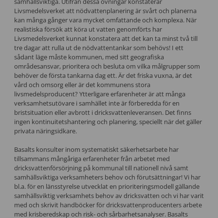
samhällsviktiga. Utifrån dessa övningar konstaterar
Livsmedelsverket att nödvattenplanering är svårt och planerna
kan många gånger vara mycket omfattande och komplexa. När
realistiska försök att köra ut vatten genomförts har
Livsmedelsverket kunnat konstatera att det kan ta minst två till
tre dagar att rulla ut de nödvattentankar som behövs! I ett
sådant läge måste kommunen, med sitt geografiska
områdesansvar, prioritera och besluta om vilka målgrupper som
behöver de första tankarna dag ett. Är det friska vuxna, är det
vård och omsorg eller är det kommunens stora
livsmedelsproducent? Ytterligare erfarenheter är att många
verksamhetsutövare i samhället inte är förberedda för en
bristsituation eller avbrott i dricksvattenleveransen. Det finns
ingen kontinuitetshantering och planering, speciellt när det gäller
privata näringsidkare.
Basalts konsulter inom systematiskt säkerhetsarbete har
tillsammans mångåriga erfarenheter från arbetet med
dricksvattenförsörjning på kommunal till nationell nivå samt
samhällsviktiga verksamheters behov och förutsättningar! Vi har
bl.a. för en länsstyrelse utvecklat en prioriteringsmodell gällande
samhällsviktig verksamhets behov av dricksvatten och vi har varit
med och skrivit handböcker för dricksvattenproducenters arbete
med krisberedskap och risk- och sårbarhetsanalyser. Basalts