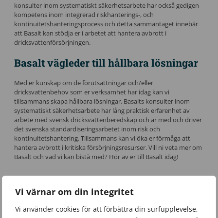
konsulter inom systematiskt säkerhetsarbete har också gedigen
kompetens inom integrerad riskhanterings-, och
kontinuitetshanteringsprocess och detta sammantaget innebär
att Basalt kan stödja er i arbetet att hantera avbrott i
dricksvattenförsörjningen.
Basalt vägleder till hållbara lösningar
Med er kunskap om de förutsättningar och/eller
dricksvattenbehov som er verksamhet har idag kan vi
tillsammans skapa hållbara lösningar. Basalts konsulter inom
systematiskt säkerhetsarbete har lång praktisk erfarenhet av
arbete med svensk dricksvattenberedskap och är med och driver
det svenska standardiseringsarbetet inom risk och
kontinuitetshantering. Tillsammans kan vi öka er förmåga att
hantera avbrott i kritiska försörjningsresurser. Vill ni veta mer om
Basalt och vad vi kan bistå med? Hör av er till Basalt idag!
Vi värnar om din integritet
Vi använder cookies för att förbättra din surfupplevelse,