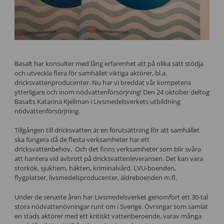
Basalt har konsulter med lång erfarenhet att på olika sätt stödja
och utveckla flera för samhället viktiga aktörer, bl.a.
dricksvattenproducenter. Nu har vi breddat vår kompetens
ytterligare och inom nödvattenförsörjning! Den 24 oktober deltog
Basalts Katarina Kjellman i Livsmedelsverkets utbildning
nödvattenförsörjning.
Tillgången till dricksvatten är en förutsättning för att samhället
ska fungera då de flesta verksamheter har ett
dricksvattenbehov. Och det finns verksamheter som blir svåra
att hantera vid avbrott på dricksvattenleveransen. Det kan vara
storkök, sjukhem, häkten, kriminalvård, LVU-boenden,
flygplatser, livsmedelsproducenter, äldreboenden m.fl.
Under de senaste åren har Livsmedelsverket genomfört ett 30-tal
stora nödvattenövningar runt om i Sverige. Övningar som samlat
en stads aktörer med ett kritiskt vattenberoende, varav många