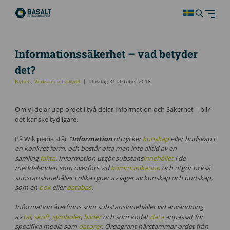
Informationssäkerhet – vad betyder
det?
Nyhet
,
Verksamhetsskydd
Onsdag 31 Oktober 2018
Om vi delar upp ordet i två delar Information och Säkerhet – blir
det kanske tydligare.
På Wikipedia står
”Information
uttrycker
kunskap
eller budskap i
en konkret form, och består ofta men inte alltid av en
samling
fakta
. Information utgör substans
innehållet
i de
meddelanden som överförs vid
kommunikation
och utgör också
substansinnehållet i olika typer av lager av kunskap och budskap,
som en
bok
eller
databas
.
Information återfinns som substansinnehållet vid användning
av
tal
,
skrift
,
symboler
,
bilder
och som kodat
data
anpassat för
specifika media som
datorer
.
Ordagrant härstammar ordet från