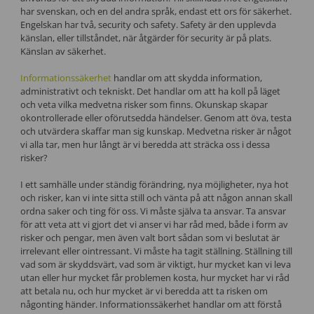
har svenskan, och en del andra språk, endast ett ors för säkerhet.
Engelskan har två, security och safety. Safety är den upplevda
känslan, eller tillståndet, när åtgärder för security är på plats.
Känslan av säkerhet.
Informationssäkerhet
handlar om att skydda information,
administrativt och tekniskt. Det handlar om att ha koll på läget
och veta vilka medvetna risker som finns. Okunskap skapar
okontrollerade eller oförutsedda händelser. Genom att öva, testa
och utvärdera skaffar man sig kunskap. Medvetna risker är något
vi alla tar, men hur långt är vi beredda att sträcka oss i dessa
risker?
I ett samhälle under ständig förändring, nya möjligheter, nya hot
och risker, kan vi inte sitta still och vänta på att någon annan skall
ordna saker och ting för oss. Vi måste själva ta ansvar. Ta ansvar
för att veta att vi gjort det vi anser vi har råd med, både i form av
risker och pengar, men även valt bort sådan som vi beslutat är
irrelevant eller ointressant. Vi måste ha tagit ställning. Ställning till
vad som är skyddsvärt, vad som är viktigt, hur mycket kan vi leva
utan eller hur mycket får problemen kosta, hur mycket har vi råd
att betala nu, och hur mycket är vi beredda att ta risken om
någonting händer. Informationssäkerhet handlar om att förstå