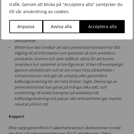
nyckelbefattningar hos aktören. När vi utför Gray-box
trafik. Genom att klicka på "Acceptera alla" samtycker du
penetrationstest är en stor del av infrastrukturen känd för
till vår användning av cookies.
testarna och kortare tid behöver spenderas på
informationsinhämtning. Fokus ligger på att testa kundens
mest kritiska system direkt, och kan på ett mer effektivt sätt
Anpassa
Avvisa alla
Acceptera alla
synliggöra brister i dessa system. Denna typ av
penetrationstest passar för stora företag eller samhällsviktig
verksamhet.
White-box test innebär att våra penetrationstestare har fått
tillgång till all information om systemet så som arkitektur,
produkter, konton och även källkod, detta för att kunna
utvärdera hur systemet är konfigurerat. Vi kan till exempel gå
igenom arkitekturen och se om vi kan hitta sårbarheter i
infrastrukturen som går att utnyttja eller genomföra
källkodgranskning för att hitta brister i logik. Denna typ av
penetrationstest kan göras på många olika sätt, och
omfattning, till enkla översyner på arkitektur till
källkodsgranskning och passar alla verksamheter ger mycket
resultat på kort tid.
Rapport
Efter varje genomförd IT-säkerhetsrevision återkommer vi med
resultat och rekommendationer för IT-arkitekturen. Detta