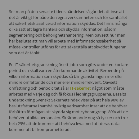
Ser man på den senaste tidens händelser så går det att inse att
det är viktigt för både den egna verksamheten och för samhället
att säkerhetsklassificerad information skyddas. Det finns många
olika sätt att lagra hantera och skydda information, såsom
segmentering och behörighetshantering. Men oavsett hur man
har beslutat att man vill arbeta med informationssäkerhet så
måste kontroller utföras för att säkerställa att skyddet fungerar
som det är tänkt.
En IT-säkerhetsgranskning är ett jobb som görs under en kortare
period och skall vara en återkommande aktivitet. Beroende på
vilken information som skyddas så blir granskningen mer eller
mindre omfattande och mer eller mindre frekvent. Oavsett
omfattning och periodicitet så är
IT-säkerhet
något som måste
arbetas med varje dag och få fokus i ledningsgrupperna. Basalts
undersökning Svenskt Säkerhetsindex visar på att hela 90% av
beslutsfattarna i samhällsviktig verksamhet inser att de behöver
förbättra förmågan att skydda sig mot cyberangrepp. 89% att de
behöver utbilda personalen. Skrämmande nog så tycker och tror
hela 29% att de kommer att behöva leva med att deras data
kommer att bli komprometterad.