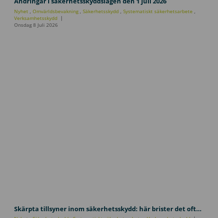
p
Ändringar i säkerhetsskyddslagen den 1 juli 2026
p
Nyhet
,
Omvärldsbevakning
,
Säkerhetsskydd
,
Systematiskt säkerhetsarbete
,
d
Verksamhetsskydd
Onsdag 8 Juli 2026
a
t
e
r
i
n
g
s
ä
k
e
r
h
e
t
s
s
k
y
u
d
l
Skärpta tillsyner inom säkerhetsskydd: här brister det oftast i verksamheter
d
h