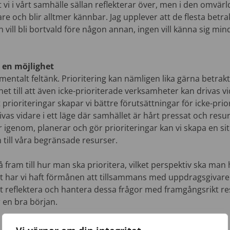
 vi i vårt samhälle sällan reflekterar över, men i den omvärld
re och blir alltmer kännbar. Jag upplever att de flesta bet
n vill bli bortvald före någon annan, ingen vill känna sig m
m en möjlighet
mentalt feltänk. Prioritering kan nämligen lika gärna betrak
et till att även icke-prioriterade verksamheter kan drivas vi
 prioriteringar skapar vi bättre förutsättningar för icke-prio
vas vidare i ett läge där samhället är hårt pressat och res
r igenom, planerar och gör prioriteringar kan vi skapa en s
till våra begränsade resurser.
ram till hur man ska prioritera, vilket perspektiv ska man
t har vi haft förmånen att tillsammans med uppdragsgivare 
t reflektera och hantera dessa frågor med framgångsrikt resu
 en bra början.