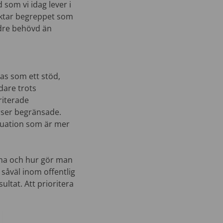
 som vi idag lever i
raktar begreppet som
indre behövd än
tas som ett stöd,
dare trots
riterade
urser begränsade.
ituation som är mer
 ha och hur gör man
såväl inom offentlig
ltat. Att prioritera