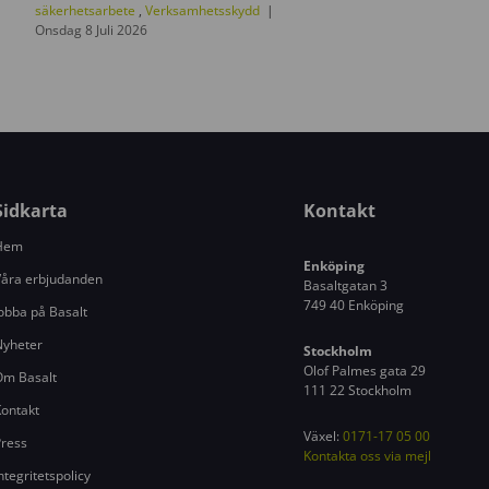
d
säkerhetsarbete
,
Verksamhetsskydd
Onsdag 8 Juli 2026
a
t
e
r
i
n
g
Sidkarta
Kontakt
s
Hem
ä
Enköping
k
åra erbjudanden
Basaltgatan 3
e
749 40 Enköping
obba på Basalt
r
Nyheter
h
Stockholm
Olof Palmes gata 29
Om Basalt
e
111 22 Stockholm
t
ontakt
s
Växel:
0171-17 05 00
ress
s
Kontakta oss via mejl
ntegritetspolicy
k