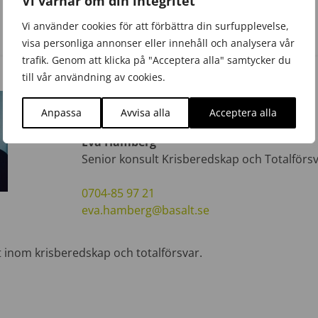
Vi värnar om din integritet
Vi använder cookies för att förbättra din surfupplevelse,
visa personliga annonser eller innehåll och analysera vår
trafik. Genom att klicka på "Acceptera alla" samtycker du
till vår användning av cookies.
Skribent
Anpassa
Avvisa alla
Acceptera alla
Eva Hamberg
Senior konsult Krisberedskap och Totalförs
0704-85 97 21
eva.hamberg@basalt.se
t inom krisberedskap och totalförsvar.