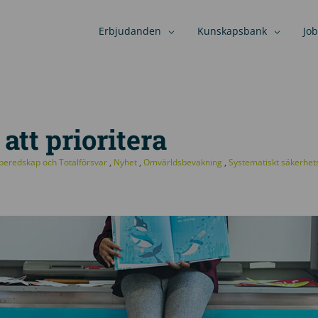
Erbjudanden
Kunskapsbank
Job
att prioritera
sberedskap och Totalförsvar
,
Nyhet
,
Omvärldsbevakning
,
Systematiskt säkerhe