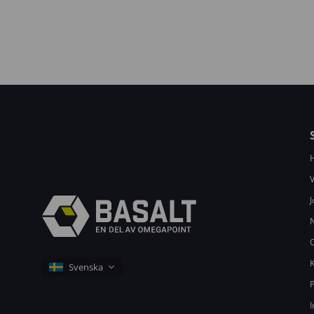
V
J
K
P
I