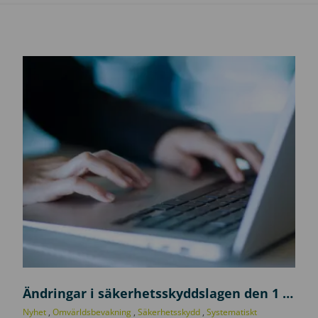
U
p
Ändringar i säkerhetsskyddslagen den 1 juli 2026
p
Nyhet
,
Omvärldsbevakning
,
Säkerhetsskydd
,
Systematiskt