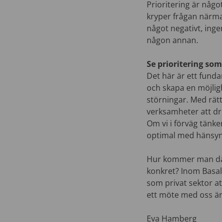
Prioritering är något
kryper frågan närma
något negativt, inge
någon annan.
Se prioritering so
Det här är ett funda
och skapa en möjligh
störningar. Med rätt
verksamheter att dri
Om vi i förväg tänke
optimal med hänsyn 
Hur kommer man då f
konkret? Inom Basal
som privat sektor at
ett möte med oss är
Eva Hamberg