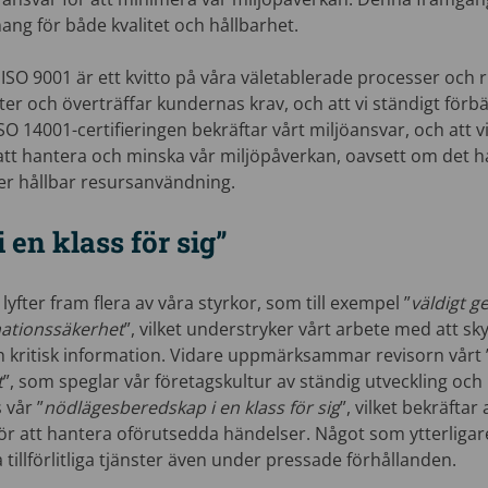
ang för både kvalitet och hållbarhet.
ISO 9001 är ett kvitto på våra väletablerade processer och ru
öter och överträffar kundernas krav, och att vi ständigt förbä
SO 14001-certifieringen bekräftar vårt miljöansvar, och att vi
r att hantera och minska vår miljöpåverkan, oavsett om det 
ller hållbar resursanvändning.
 en klass för sig”
lyfter fram flera av våra styrkor, som till exempel ”
väldigt g
mationssäkerhet
”, vilket understryker vårt arbete med att s
ch kritisk information. Vidare uppmärksammar revisorn vårt 
t
”, som speglar vår företagskultur av ständig utveckling och 
 vår ”
nödlägesberedskap i en klass för sig
”, vilket bekräftar
för att hantera oförutsedda händelser. Något som ytterligar
 tillförlitliga tjänster även under pressade förhållanden.