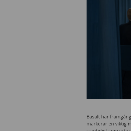
Basalt har framgång
markerar en viktig m
samtidigt som vi ta