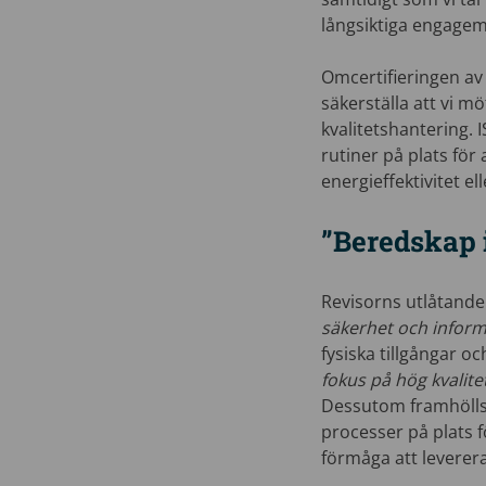
långsiktiga engagem
Omcertifieringen av 
säkerställa att vi m
kvalitetshantering. I
rutiner på plats fö
energieffektivitet e
”Beredskap i
Revisorns utlåtande 
säkerhet och infor
fysiska tillgångar o
fokus på hög kvalite
Dessutom framhölls
processer på plats 
förmåga att leverera