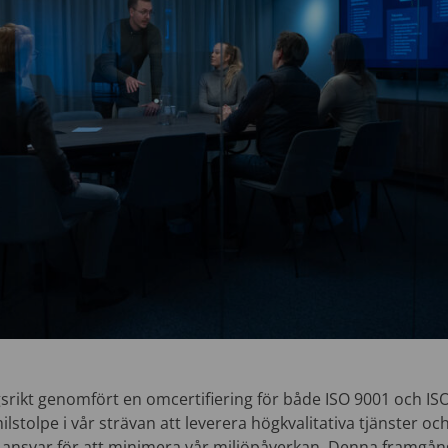
srikt genomfört en omcertifiering för både ISO 9001 och ISO
ilstolpe i vår strävan att leverera högkvalitativa tjänster oc
r ansvar för att minimera vår miljöpåverkan. Denna framgån