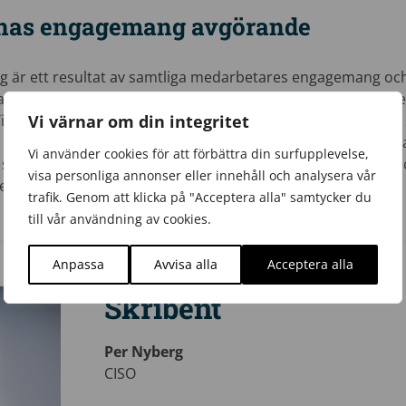
nas engagemang avgörande
g är ett resultat av samtliga medarbetares engagemang och 
e för att fortsätta förvalta och vidareutveckla vårt kvalite
Vi värnar om din integritet
Tillsammans arbetar vi vidare med att bygga en verksamhet
förväntningar, utan även strävar efter att bidra till en hål
Vi använder cookies för att förbättra din surfupplevelse,
å ständig förbättring ser vi fram emot att ytterligare stärka
visa personliga annonser eller innehåll och analysera vår
ed de högt ställda kraven för både kvalitet och miljöansvar.
trafik. Genom att klicka på "Acceptera alla" samtycker du
till vår användning av cookies.
Anpassa
Avvisa alla
Acceptera alla
Skribent
Per Nyberg
CISO