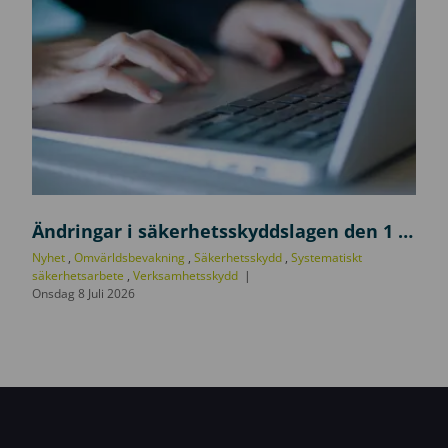
U
p
Ändringar i säkerhetsskyddslagen den 1 juli 2026
p
Nyhet
,
Omvärldsbevakning
,
Säkerhetsskydd
,
Systematiskt
d
säkerhetsarbete
,
Verksamhetsskydd
Onsdag 8 Juli 2026
a
t
e
r
i
n
g