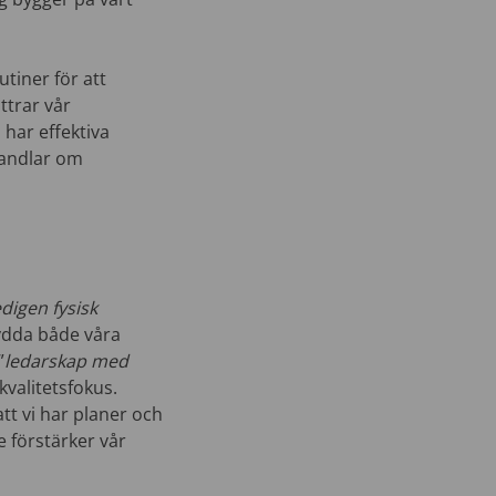
tiner för att
ttrar vår
 har effektiva
handlar om
edigen fysisk
kydda både våra
”
ledarskap med
kvalitetsfokus.
 att vi har planer och
e förstärker vår