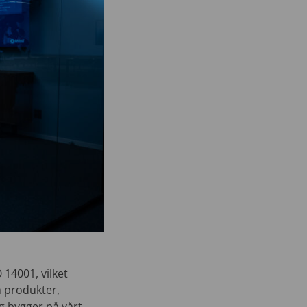
 14001, vilket
h produkter,
g bygger på vårt