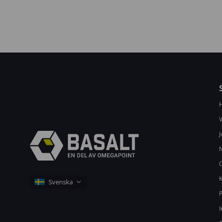
V
J
K
P
I