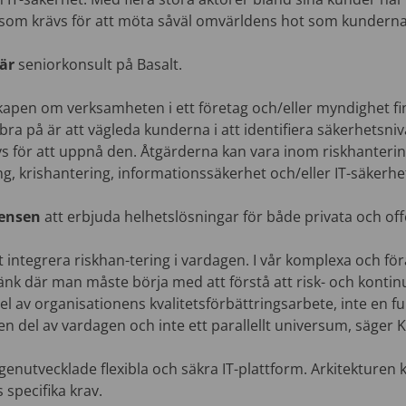
 som krävs för att möta såväl omvärldens hot som kundern
 är
seniorkonsult på Basalt.
nskapen om verksamheten i ett företag och/eller myndighet f
 bra på är att vägleda kunderna i att identifiera säkerhetsniv
 för att uppnå den. Åtgärderna kan vara inom riskhanterin
g, krishantering, informationssäkerhet och/eller IT-säkerhe
tensen
att erbjuda helhetslösningar för både privata och off
 integrera riskhan-tering i vardagen. I vår komplexa och för
tänk där man måste börja med att förstå att risk- och kontin
l av organisationens kvalitetsförbättringsarbete, inte en f
en del av vardagen och inte ett parallellt universum, säger 
genutvecklade flexibla och säkra IT-plattform. Arkitekturen 
specifika krav.