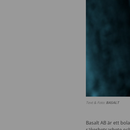
Text & Foto:
BASALT
Basalt AB är ett bo
säkerhetsarbete och