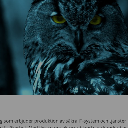
lag som erbjuder produktion av säkra IT-system och tjänster
 IT-säkerhet. Med flera stora aktörer bland sina kunder har