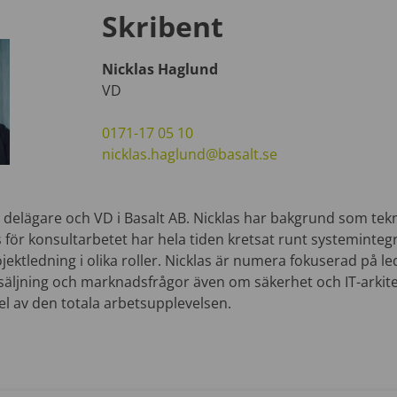
Skribent
Nicklas Haglund
VD
0171-17 05 10
nicklas.haglund@basalt.se
, delägare och VD i Basalt AB. Nicklas har bakgrund som tek
 för konsultarbetet har hela tiden kretsat runt systemintegr
ojektledning i olika roller. Nicklas är numera fokuserad på l
rsäljning och marknadsfrågor även om säkerhet och IT-arkite
el av den totala arbetsupplevelsen.