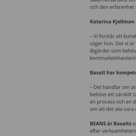
och den erfarenhet
Katarina Kjellman
– Vi förstår att ku
säger hon. Det vi är
åtgärder som behövs
kontinuitetshanterin
Basalt har kompe
– Det handlar om att
behövs ett särskilt 
en process och en de
om att det ska vara 
BEANS är Basalts
e
efter verksamhetens 