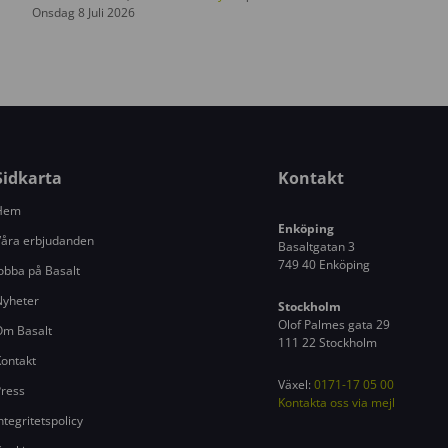
Onsdag 8 Juli 2026
a
t
e
r
i
n
g
Sidkarta
Kontakt
s
Hem
ä
Enköping
k
åra erbjudanden
Basaltgatan 3
e
749 40 Enköping
obba på Basalt
r
Nyheter
h
Stockholm
Olof Palmes gata 29
Om Basalt
e
111 22 Stockholm
t
ontakt
s
Växel:
0171-17 05 00
ress
s
Kontakta oss via mejl
ntegritetspolicy
k