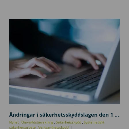
U
p
Ändringar i säkerhetsskyddslagen den 1 juli 2026
p
Nyhet
,
Omvärldsbevakning
,
Säkerhetsskydd
,
Systematiskt
d
säkerhetsarbete
,
Verksamhetsskydd