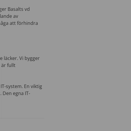
er Basalts vd
llande av
måga att förhindra
e läcker. Vi bygger
är fullt
IT-system. En viktig
. Den egna IT-