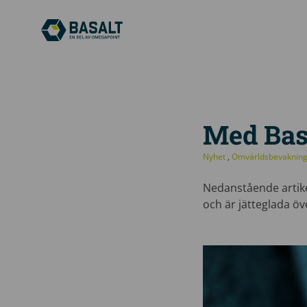
Med Bas
Nyhet
,
Omvärldsbevaknin
Nedanstående artike
och är jätteglada öve