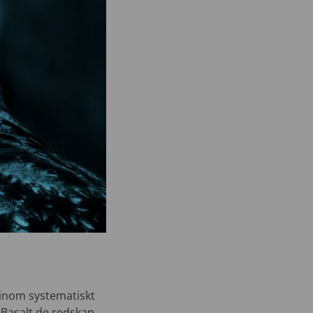
 inom systematiskt
 Basalt de redskap