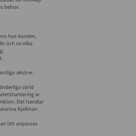
as behov.
inns hos kunden,
ån och se vilka
g,
t.
entliga aktörer.
änderliga värld
uitetshantering är
unktion. Det handlar
Katarina Kjellman.
kan lätt anpassas