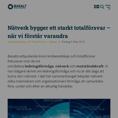
Nätverk bygger ett starkt totalförsvar –
när vi förstår varandra
Krisberedskap och Totalförsvar
,
Nyhet
Fredag 3 Maj 2019
Basalts erbjudande inom krisberedskap och totalförsvar
fokuserar mot de tre
områdena
ledningsförmåga
,
nätverk
och
motståndskraft
. Vi
har tidigare skrivit om ledningsförmåga och nu är det dags att
borra
lite
i nätverk. I det här sammanhanget betyder nätverk
olika människors och organisationers förmåga att samarbeta
före, under och efter en allvarlig händelse.