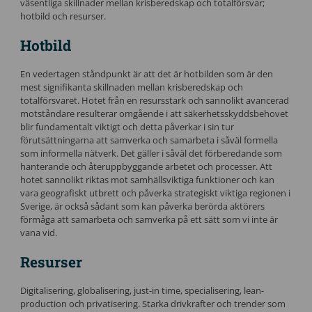
väsentliga skillnader mellan krisberedskap och totalförsvar;
hotbild och resurser.
Hotbild
En vedertagen ståndpunkt är att det är hotbilden som är den
mest signifikanta skillnaden mellan krisberedskap och
totalförsvaret. Hotet från en resursstark och sannolikt avancerad
motståndare resulterar omgående i att säkerhetsskyddsbehovet
blir fundamentalt viktigt och detta påverkar i sin tur
förutsättningarna att samverka och samarbeta i såväl formella
som informella nätverk. Det gäller i såväl det förberedande som
hanterande och återuppbyggande arbetet och processer. Att
hotet sannolikt riktas mot samhällsviktiga funktioner och kan
vara geografiskt utbrett och påverka strategiskt viktiga regionen i
Sverige, är också sådant som kan påverka berörda aktörers
förmåga att samarbeta och samverka på ett sätt som vi inte är
vana vid.
Resurser
Digitalisering, globalisering, just-in time, specialisering, lean-
production och privatisering. Starka drivkrafter och trender som