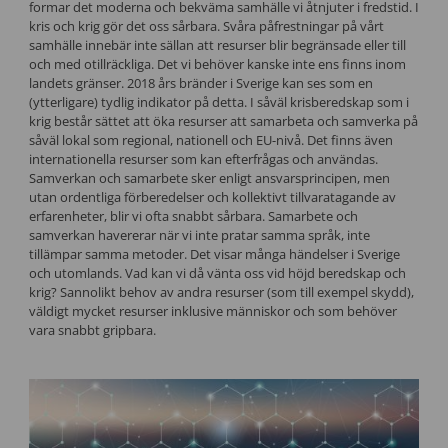
formar det moderna och bekväma samhälle vi åtnjuter i fredstid. I
kris och krig gör det oss sårbara. Svåra påfrestningar på vårt
samhälle innebär inte sällan att resurser blir begränsade eller till
och med otillräckliga. Det vi behöver kanske inte ens finns inom
landets gränser. 2018 års bränder i Sverige kan ses som en
(ytterligare) tydlig indikator på detta. I såväl krisberedskap som i
krig består sättet att öka resurser att samarbeta och samverka på
såväl lokal som regional, nationell och EU-nivå. Det finns även
internationella resurser som kan efterfrågas och användas.
Samverkan och samarbete sker enligt ansvarsprincipen, men
utan ordentliga förberedelser och kollektivt tillvaratagande av
erfarenheter, blir vi ofta snabbt sårbara. Samarbete och
samverkan havererar när vi inte pratar samma språk, inte
tillämpar samma metoder. Det visar många händelser i Sverige
och utomlands. Vad kan vi då vänta oss vid höjd beredskap och
krig? Sannolikt behov av andra resurser (som till exempel skydd),
väldigt mycket resurser inklusive människor och som behöver
vara snabbt gripbara.