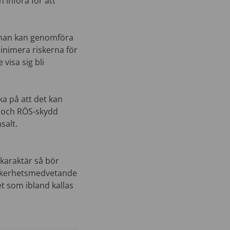
 införa för att
 man kan genomföra
minimera riskerna för
visa sig bli
ka på att det kan
d och RÖS-skydd
asalt.
karaktär så bör
 säkerhetsmedvetande
et som ibland kallas