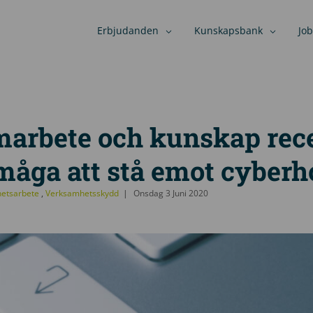
Erbjudanden
Kunskapsbank
Job
marbete och kunskap rece
måga att stå emot cyberh
hetsarbete
,
Verksamhetsskydd
Onsdag 3 Juni 2020