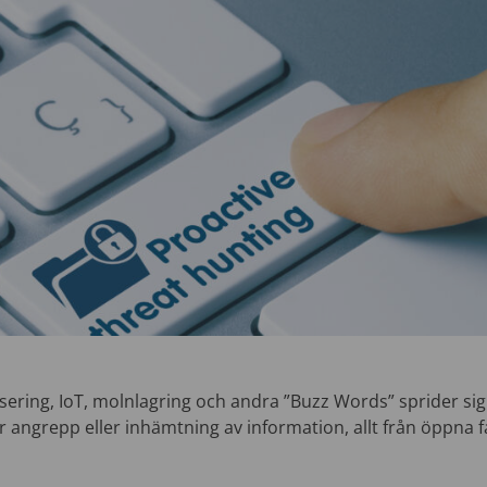
lisering, IoT, molnlagring och andra ”Buzz Words” sprider si
r angrepp eller inhämtning av information, allt från öppna fak