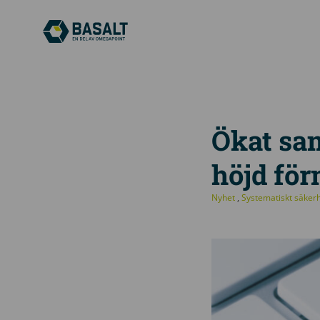
Ökat sa
höjd för
Nyhet
,
Systematiskt säker