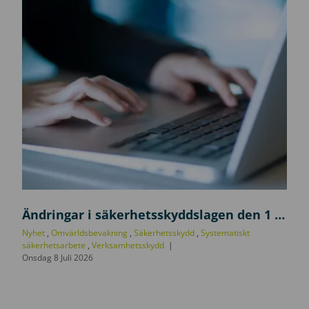
U
p
Ändringar i säkerhetsskyddslagen den 1 juli 2026
p
Nyhet
,
Omvärldsbevakning
,
Säkerhetsskydd
,
Systematiskt
d
säkerhetsarbete
,
Verksamhetsskydd
Onsdag 8 Juli 2026
a
t
e