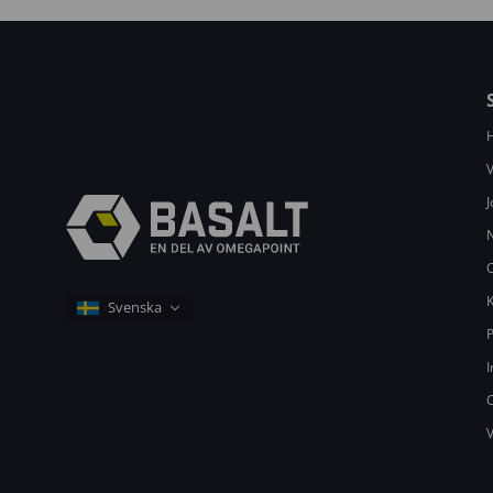
V
J
K
P
I
C
V