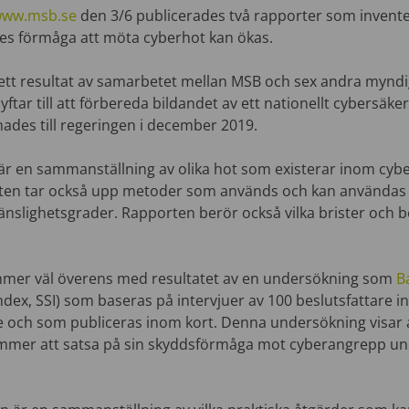
ww.msb.se
den 3/6 publicerades två rapporter som invent
ges förmåga att möta cyberhot kan ökas.
ett resultat av samarbetet mellan MSB och sex andra myndi
yftar till att förbereda bildandet av ett nationellt cybersäke
nades till regeringen i december 2019.
r en sammanställning av olika hot som existerar inom cybe
ten tar också upp metoder som används och kan användas 
 känslighetsgrader. Rapporten berör också vilka brister och
mer väl överens med resultatet av en undersökning som
B
dex, SSI) som baseras på intervjuer av 100 beslutsfattare i
e och som publiceras inom kort. Denna undersökning visar 
mer att satsa på sin skyddsförmåga mot cyberangrepp u