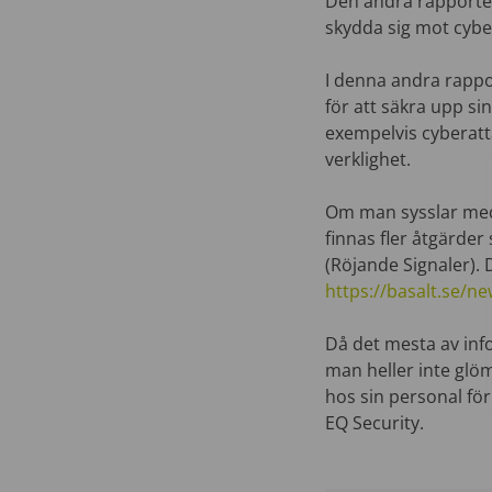
Den andra rapporten
skydda sig mot cybe
I denna andra rapp
för att säkra upp si
exempelvis cyberatta
verklighet.
Om man sysslar med 
finnas fler åtgärde
(Röjande Signaler). D
https://basalt.se/n
Då det mesta av inf
man heller inte glö
hos sin personal för
EQ Security.