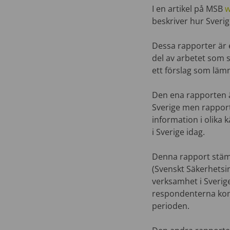
I en artikel på MSB
w
beskriver hur Sveri
Dessa rapporter är 
del av arbetet som s
ett förslag som läm
Den ena rapporten ä
Sverige men rappor
information i olika
i Sverige idag.
Denna rapport stäm
(Svenskt Säkerhetsin
verksamhet i Sverig
respondenterna kom
perioden.