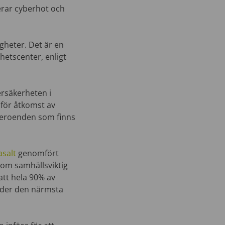
erar cyberhot och
gheter. Det är en
rhetscenter, enligt
rsäkerheten i
för åtkomst av
 beroenden som finns
asalt
genomfört
nom samhällsviktig
att hela 90% av
nder den närmsta