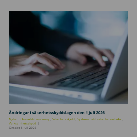
U
p
Ändringar i säkerhetsskyddslagen den 1 juli 2026
p
Nyhet
,
Omvärldsbevakning
,
Säkerhetsskydd
,
Systematiskt säkerhetsarbete
,
d
Verksamhetsskydd
Onsdag 8 Juli 2026
a
t