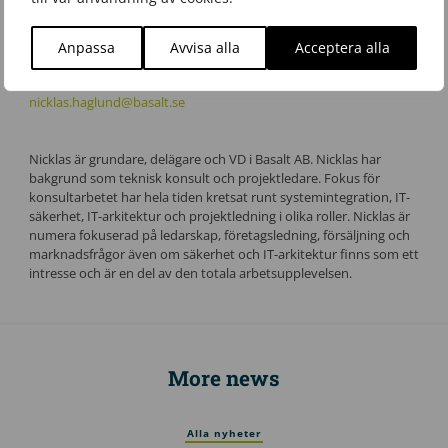
Nicklas Haglund
VD
Anpassa
Avvisa alla
Acceptera alla
0171-17 05 10
nicklas.haglund@basalt.se
Nicklas är grundare, delägare och VD i Basalt AB. Nicklas har
bakgrund som teknisk konsult och projektledare. Fokus för
konsultarbetet har hela tiden kretsat runt systemintegration, IT-
säkerhet, IT-arkitektur och projektledning i olika roller. Nicklas är
numera fokuserad på ledarskap, företagsledning, försäljning och
marknadsfrågor även om säkerhet och IT-arkitektur finns som ett
intresse och är en del av den totala arbetsupplevelsen.
More news
Alla nyheter