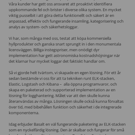
Våra kunder har gett oss ansvaret att proaktivt identifiera
uppkommande fel och brister i diverse olika system. En mycket
viktig pusselbit i att göra detta funktionellt och säkert är en
anpassad, effektiv och fungerande insamling, kategorisering och
analys av system- och säkerhetsloggar.
Vi har, som många med oss, testat att köpa kommersiella
hyllprodukter och ganska snart sprungit in i den monumentala
licensväggen. Billiga instegspriser, men onödigt dyr
implementation har gett astronomiska kostnadshöjningar när
det klarnar hur mycket loggar det faktiskt handlar om.
Så vi gjorde helt tvärtom, vi skapade en egen lösning. För ett år
sedan bestämde vi oss för att ta tekniken runt ELK-stacken,
Elastic, Logstash och Kibana – alla öppna programvaror, och
skapa en paketerad och supporterad implementation av en
lösning för logghantering. Målet var att den skulle kunna
återanvändas av många. Lösningen skulle också kunna förvaltas
över tid, med bibehållen funktion och säkerhet i de integrerade
komponenterna.
Idag erbjuder Basalt en väl fungerande paketering av ELK-stacken
som en nyckelfärdig lösning. Den är skalbar och fungerar för små