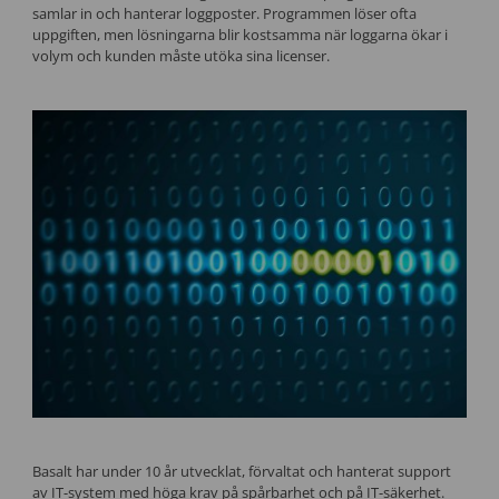
samlar in och hanterar loggposter. Programmen löser ofta
uppgiften, men lösningarna blir kostsamma när loggarna ökar i
volym och kunden måste utöka sina licenser.
Basalt har under 10 år utvecklat, förvaltat och hanterat support
av IT-system med höga krav på spårbarhet och på IT-säkerhet.