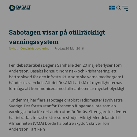
Sabotagen visar på otillräckligt
varningssystem
Nyhet
,
Omvärldsbevakning
Fredag 20 Maj 2016
I en debattartikel i Dagens Samhälle den 20 maj efterlyser Tom
Andersson, Basalts konsult inom risk- och krishantering, ett
bättre skydd för den infrastruktur som ska varna medborgare i
händelse av en kris. Att det är så lätt att slå ut myndigheternas
förmåga att kommunicera med allmänheten är mycket olyckligt.
”Under maj har flera sabotage drabbat radiomaster i sydvästra
Sverige. Det första utanför Tranemo fungerade inte som en
varningsklocka för det andra utanför Borås. Ytterligare incidenter
har inträffat. Infrastruktur som stödjer Viktigt Meddelande till
Allmänheten (VMA) borde ha bättre skydd”, skriver Tom
Andersson i artikeln