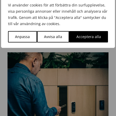
Vi använder cookies för att förbättra din surfupplevelse,
visa personliga annonser eller innehåll och analysera vår
trafik. Genom att klicka på "Acceptera alla" samtycker du
U
till vår användning av cookies.
p
Ändringar i säkerhetsskyddslagen den 1 juli 2026
p
Nyhet
,
Omvärldsbevakning
,
Säkerhetsskydd
,
Systematiskt säkerhetsarbete
,
Anpassa
Avvisa alla
Acceptera alla
d
Verksamhetsskydd
Onsdag 8 Juli 2026
a
t
e
r
i
n
g
s
ä
k
e
r
h
e
t
s