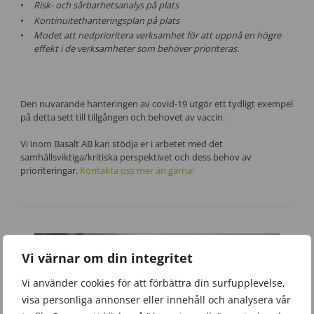
Risk- och sårbarhetsanalys på plats
Kontinuitethanteringsplan på plats
Modet att nedprioritera verksamhet för att uppnå en högre
effekt i de verksamheter som behöver prioriteras.
Den nuvarande hanteringen av covid-19 utgör ett tydligt exempel
på detta sett till tillgången och behovet av vaccin.
Vi inom Basalt AB kan stödja er i arbetet med det
samhällsviktiga/kritiska perspektivet och dess behov av
prioriteringar.
Kontakta oss mer än gärna!
Vi värnar om din integritet
Vi använder cookies för att förbättra din surfupplevelse,
visa personliga annonser eller innehåll och analysera vår