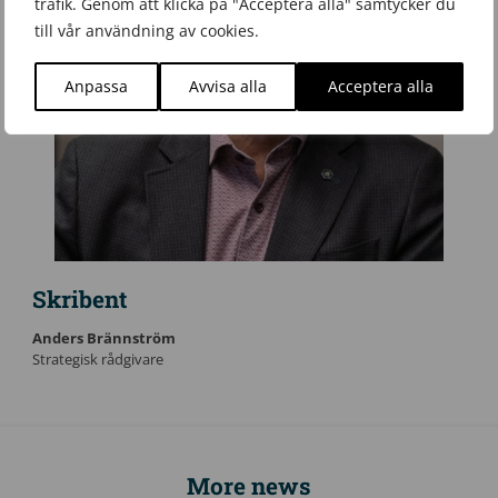
trafik. Genom att klicka på "Acceptera alla" samtycker du
till vår användning av cookies.
Anpassa
Avvisa alla
Acceptera alla
Skribent
Anders Brännström
Strategisk rådgivare
More news