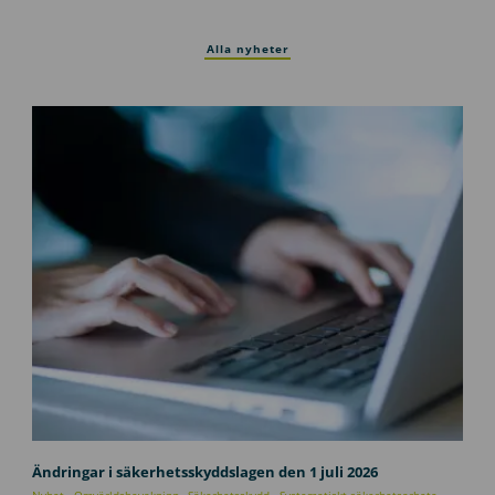
Alla nyheter
U
p
Ändringar i säkerhetsskyddslagen den 1 juli 2026
p