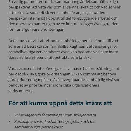
En viktig parameter i detta sammanhang är det samhällsviktiga
perspektivet. Att veta vad som är samhällsviktigt och vad som är
att betrakta som kritisk verksamhet är angeläget ur flera
perspektiv inte minst kopplat till det förebyggande arbetet och
den operativa hanteringen av en kris, men lägger även grunden
för hur vi gör våra prioriteringar.
Det är av stor vikt att vi inom samhället generellt känner till vad
som är att betrakta som samhällsviktigt, samt att ansvariga för
samhällsviktiga verksamheter även kan bedöma vad som inom
dessa verksamheter är att betrakta som kritiska.
Våra resurser är inte oändliga och vi måste ha förutsättningar att
när det så krävs, göra prioriteringar. Vi kan komma att behöva
göra prioriteringar på en såväl övergripande samhällelig nivå som
behovet av prioriteringar inom olika organisationers
verksamheter.
För att kunna uppnå detta krävs att:
Vi har lagar och förordningar som stödjer detta
Kunskap om vårt krishanteringssystem och det
samhällsviktiga perspektivet