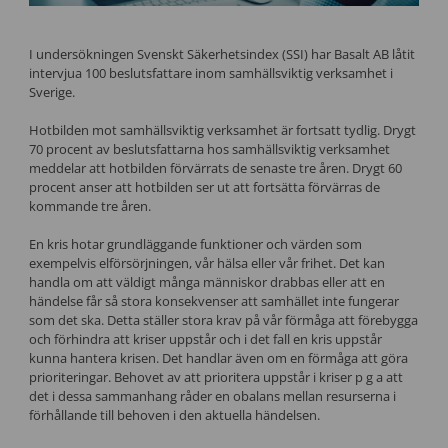
I undersökningen Svenskt Säkerhetsindex (SSI) har Basalt AB låtit
intervjua 100 beslutsfattare inom samhällsviktig verksamhet i
Sverige.
Hotbilden mot samhällsviktig verksamhet är fortsatt tydlig. Drygt
70 procent av beslutsfattarna hos samhällsviktig verksamhet
meddelar att hotbilden förvärrats de senaste tre åren. Drygt 60
procent anser att hotbilden ser ut att fortsätta förvärras de
kommande tre åren. ​
En kris hotar grundläggande funktioner och värden som
exempelvis elförsörjningen, vår hälsa eller vår frihet. Det kan
handla om att väldigt många människor drabbas eller att en
händelse får så stora konsekvenser att samhället inte fungerar
som det ska. Detta ställer stora krav på vår förmåga att förebygga
och förhindra att kriser uppstår och i det fall en kris uppstår
kunna hantera krisen. Det handlar även om en förmåga att göra
prioriteringar. Behovet av att prioritera uppstår i kriser p g a att
det i dessa sammanhang råder en obalans mellan resurserna i
förhållande till behoven i den aktuella händelsen.