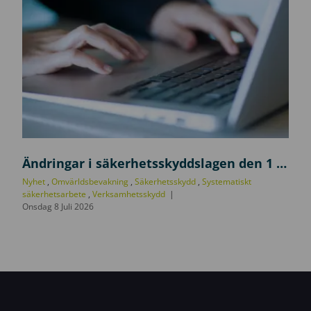
U
p
Ändringar i säkerhetsskyddslagen den 1 juli 2026
p
Nyhet
,
Omvärldsbevakning
,
Säkerhetsskydd
,
Systematiskt
d
säkerhetsarbete
,
Verksamhetsskydd
Onsdag 8 Juli 2026
a
t
e
r
i
n