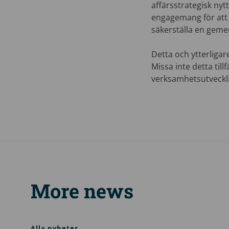
affärsstrategisk ny
engagemang för att 
säkerställa en geme
Detta och ytterliga
Missa inte detta ti
verksamhetsutveckl
More news
Alla nyheter