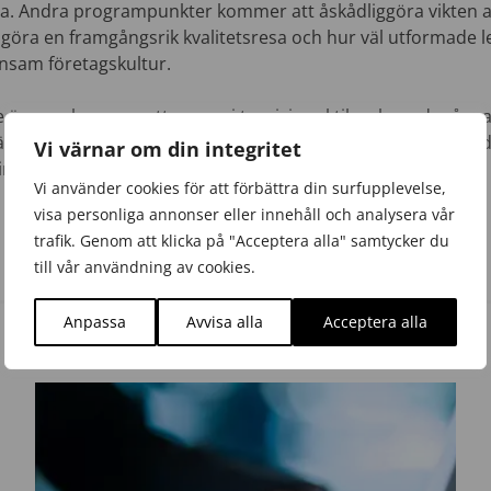
tta. Andra programpunkter kommer att åskådliggöra vikten
göra en framgångsrik kvalitetsresa och hur väl utformade 
nsam företagskultur.
re ämnen kommer att varvas i teori, i praktik och med mång
llfälle att uppdatera dig med de senaste metoderna och sta
Vi värnar om din integritet
ing!
Vi använder cookies för att förbättra din surfupplevelse,
visa personliga annonser eller innehåll och analysera vår
trafik. Genom att klicka på "Acceptera alla" samtycker du
till vår användning av cookies.
Anpassa
Avvisa alla
Acceptera alla