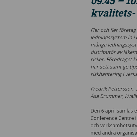
09:45 – 10
kvalitets
Fler och fler företa
ledningssystem in i
många ledningssyst
distributör av läkem
risker. Föredraget 
har sett samt ge tip
riskhantering i ver
Fredrik Pettersson, 
Åsa Brümmer, Kvalit
Den 6 april samlas ex
Conference Centre i
och verksamhetsutve
med andra organisa