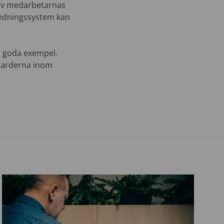
 av medarbetarnas
ledningssystem kan
a goda exempel.
ndarderna inom