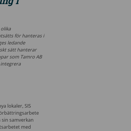
ing i
olika
sätts för hanteras i
ges ledande
skt sätt hanterar
gropar som Tamro AB
 integrera
ya lokaler, SIS
förbättringsarbete
a sin samverkan
tsarbetet med