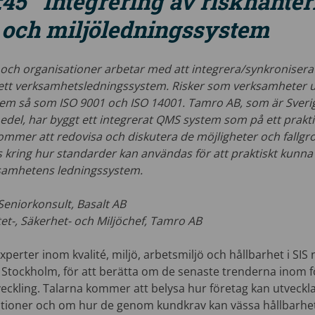
:45 Integrering av riskhanter
- och miljöledningssystem
g och organisationer arbetar med att integrera/synkronisera 
 ett verksamhetsledningssystem. Risker som verksamheter ut
em så som ISO 9001 och ISO 14001. Tamro AB, som är Sveri
edel, har byggt ett integrerat QMS system som på ett prakti
kommer att redovisa och diskutera de möjligheter och fall
s kring hur standarder kan användas för att praktiskt kunna
ksamhetens ledningssystem.
Seniorkonsult, Basalt AB
et-, Säkerhet- och Miljöchef, Tamro AB
perter inom kvalité, miljö, arbetsmiljö och hållbarhet i SIS n
 Stockholm, för att berätta om de senaste trenderna inom 
ckling. Talarna kommer att belysa hur företag kan utveckl
tioner och om hur de genom kundkrav kan vässa hållbarhe