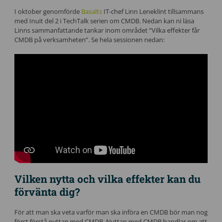
I oktober genomförde
Basalts
IT-chef Linn Leneklint tillsammans
med Inuit del 2 i TechTalk serien om CMDB. Nedan kan ni läsa
Linns sammanfattande tankar inom området ”Vilka effekter får
CMDB på verksamheten”. Se hela sessionen nedan:
Vilken nytta och vilka effekter kan du
förvänta dig?
För att man ska veta varför man ska införa en CMDB bör man nog
först förstå nyttan med CMDB. Nyttan med CMDB handlar om att