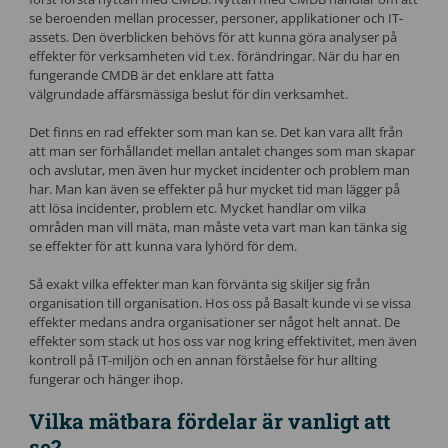
se beroenden mellan processer, personer, applikationer och IT-
assets. Den överblicken behövs för att kunna göra analyser på
effekter för verksamheten vid t.ex. förändringar. När du har en
fungerande CMDB är det enklare att fatta
välgrundade affärsmässiga beslut för din verksamhet.
Det finns en rad effekter som man kan se. Det kan vara allt från
att man ser förhållandet mellan antalet changes som man skapar
och avslutar, men även hur mycket incidenter och problem man
har. Man kan även se effekter på hur mycket tid man lägger på
att lösa incidenter, problem etc. Mycket handlar om vilka
områden man vill mäta, man måste veta vart man kan tänka sig
se effekter för att kunna vara lyhörd för dem.
Så exakt vilka effekter man kan förvänta sig skiljer sig från
organisation till organisation. Hos oss på Basalt kunde vi se vissa
effekter medans andra organisationer ser något helt annat. De
effekter som stack ut hos oss var nog kring effektivitet, men även
kontroll på IT-miljön och en annan förståelse för hur allting
fungerar och hänger ihop.
Vilka mätbara fördelar är vanligt att
se?