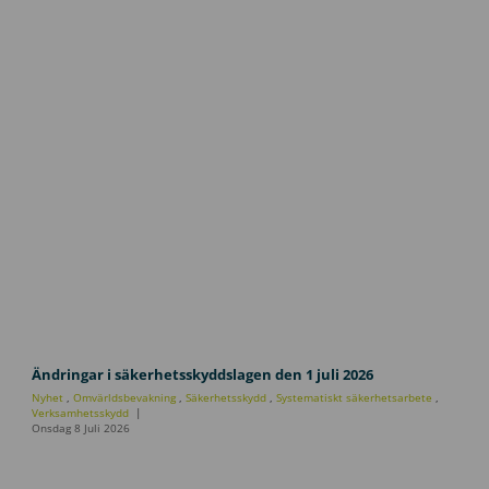
U
p
Ändringar i säkerhetsskyddslagen den 1 juli 2026
p
Nyhet
,
Omvärldsbevakning
,
Säkerhetsskydd
,
Systematiskt säkerhetsarbete
,
d
Verksamhetsskydd
Onsdag 8 Juli 2026
a
t
e