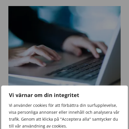
Vi värnar om din integritet
U
p
Ändringar i säkerhetsskyddslagen den 1 juli 2026
Vi använder cookies för att förbättra din surfupplevelse,
p
Nyhet
,
Omvärldsbevakning
,
Säkerhetsskydd
,
Systematiskt säkerhetsarbete
,
visa personliga annonser eller innehåll och analysera vår
d
Verksamhetsskydd
Onsdag 8 Juli 2026
a
trafik. Genom att klicka på "Acceptera alla" samtycker du
t
till vår användning av cookies.
e