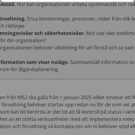
odstöd.
Hur kan organisationen arbeta systematiskt och risk
förvaltning.
Ensa benämningar, processer, risker från olik k
h riktlinjer.
dömningsnivåer och säkerhetsnivåer.
Mot vad sker bedömni
för din organisation?
 organisationen behöver utbildning för att förstå och se vad 
nformation som visar nuläge.
Sammanställ information och 
 forum för åtgärdsplanering.
en från NIS2 ska gälla från 1 januari 2025 vilket innebär att 
förvaltning behöver startas upp redan nu för de som vet at
som kan bli berörda är det tid att få kontroll på status i ve
enhet av att stötta verksamheter med att implementera meto
ation och förvaltning så kontakta oss om ni behöver stöd el