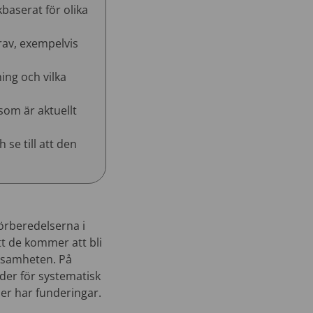
baserat för olika
rav, exempelvis
ng och vilka
som är aktuellt
se till att den
förberedelserna i
t de kommer att bli
rksamheten. På
der för systematisk
ler har funderingar.