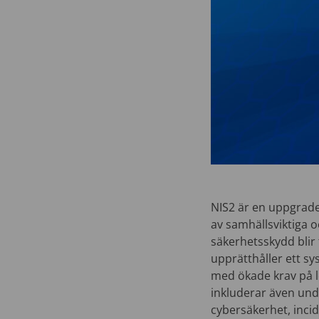
NIS2 är en uppgrader
av samhällsviktiga 
säkerhetsskydd blir 
upprätthåller ett s
med ökade krav på l
inkluderar även und
cybersäkerhet, incid