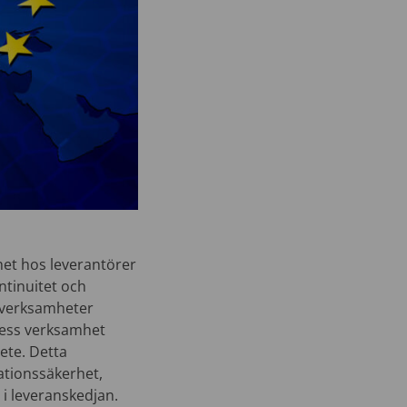
het hos leverantörer
ntinuitet och
a verksamheter
 dess verksamhet
ete. Detta
ationssäkerhet,
l i leveranskedjan.