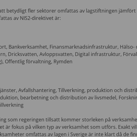
tt betydligt fler sektorer omfattas av lagstiftningen jämfört
ttas av NIS2-direktivet är:
ort, Bankverksamhet, Finansmarknadsinfrastruktur, Hälso-
n, Dricksvatten, Avloppsvatten, Digital infrastruktur, Förval
), Offentlig förvaltning, Rymden
änster, Avfallshantering, Tillverkning, produktion och distr
duktion, bearbetning och distribution av livsmedel, Forsknin
illverkning
ing som regeringen tillsatt kommer storleken på verksamhe
et är fokus på vilken typ av verksamhet som utförs. Exakt vilk
ksamheter omfattas av lagen i Sverige är inte klart då de fi