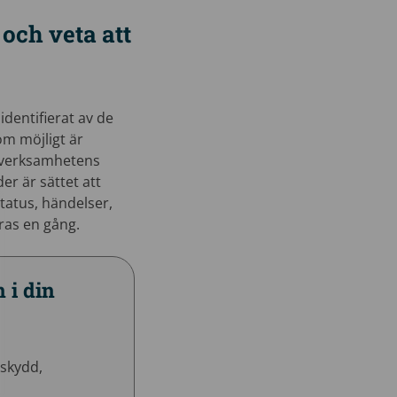
och veta att
identifierat av de
om möjligt är
t verksamhetens
er är sättet att
tatus, händelser,
ras en gång.
n i din
sskydd,