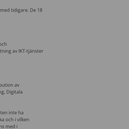
 med tidigare. De 18
 och
tning av IKT-tjänster
ibution av
g, Digitala
ten inte ha
a och i vilken
nns med i