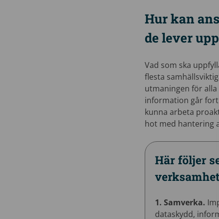
Hur kan ans
de lever upp
Vad som ska uppfylla
flesta samhällsvikti
utmaningen för alla
information går for
kunna arbeta proakti
hot med hantering a
Här följer s
verksamhet
1. Samverka.
Imp
dataskydd, inform