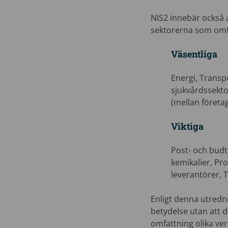
NIS2 innebär också a
sektorerna som omfa
Väsentliga
Energi, Transp
sjukvårdssektor
(mellan företag
Viktiga
Post- och budtj
kemikalier, Pro
leverantörer, T
Enligt denna utredn
betydelse utan att d
omfattning olika ver