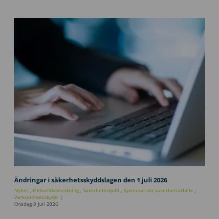
U
p
Ändringar i säkerhetsskyddslagen den 1 juli 2026
p
Nyhet
,
Omvärldsbevakning
,
Säkerhetsskydd
,
Systematiskt säkerhetsarbete
,
d
Verksamhetsskydd
Onsdag 8 Juli 2026
a
t