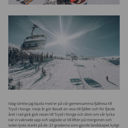
Idag tänkte jag bjuda med er på vår gemensamma fjällresa till
Trysil i Norge. Varje år gör Basalt en resa till fjällen och för fjärde
året i rad gick gick resan till Trysil i Norge och döm om vår lycka
när vi vaknade upp och seglade ut till liften på morgonen och
solen lyste starkt på de -21 graderna som gjorde landskapet kyligt