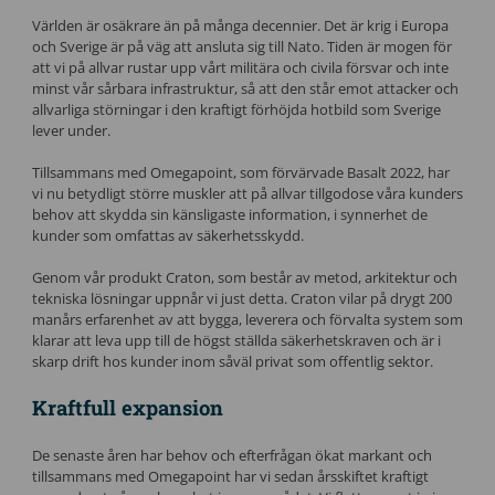
Världen är osäkrare än på många decennier. Det är krig i Europa
och Sverige är på väg att ansluta sig till Nato. Tiden är mogen för
att vi på allvar rustar upp vårt militära och civila försvar och inte
minst vår sårbara infrastruktur, så att den står emot attacker och
allvarliga störningar i den kraftigt förhöjda hotbild som Sverige
lever under.
Tillsammans med Omegapoint, som förvärvade Basalt 2022, har
vi nu betydligt större muskler att på allvar tillgodose våra kunders
behov att skydda sin känsligaste information, i synnerhet de
kunder som omfattas av säkerhetsskydd.
Genom vår produkt Craton, som består av metod, arkitektur och
tekniska lösningar uppnår vi just detta. Craton vilar på drygt 200
manårs erfarenhet av att bygga, leverera och förvalta system som
klarar att leva upp till de högst ställda säkerhetskraven och är i
skarp drift hos kunder inom såväl privat som offentlig sektor.
Kraftfull expansion
De senaste åren har behov och efterfrågan ökat markant och
tillsammans med Omegapoint har vi sedan årsskiftet kraftigt