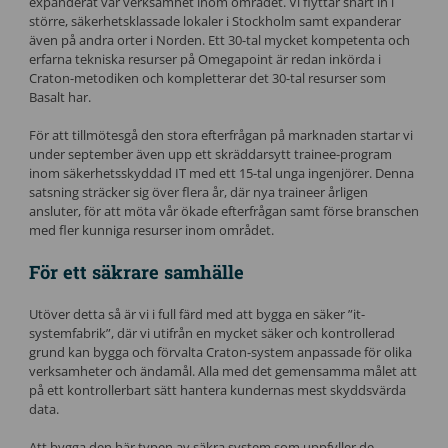
expanderat vår verksamhet inom området. Vi flyttar snart in i
större, säkerhetsklassade lokaler i Stockholm samt expanderar
även på andra orter i Norden. Ett 30-tal mycket kompetenta och
erfarna tekniska resurser på Omegapoint är redan inkörda i
Craton-metodiken och kompletterar det 30-tal resurser som
Basalt har.
För att tillmötesgå den stora efterfrågan på marknaden startar vi
under september även upp ett skräddarsytt trainee-program
inom säkerhetsskyddad IT med ett 15-tal unga ingenjörer. Denna
satsning sträcker sig över flera år, där nya traineer årligen
ansluter, för att möta vår ökade efterfrågan samt förse branschen
med fler kunniga resurser inom området.
För ett säkrare samhälle
Utöver detta så är vi i full färd med att bygga en säker ”it-
systemfabrik”, där vi utifrån en mycket säker och kontrollerad
grund kan bygga och förvalta Craton-system anpassade för olika
verksamheter och ändamål. Alla med det gemensamma målet att
på ett kontrollerbart sätt hantera kundernas mest skyddsvärda
data.
Att bygga den här typen av säkra system som uppfyller de