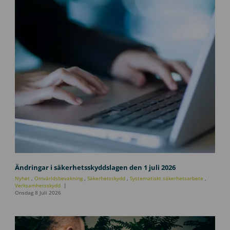
U
p
Ändringar i säkerhetsskyddslagen den 1 juli 2026
p
Nyhet
,
Omvärldsbevakning
,
Säkerhetsskydd
,
Systematiskt säkerhetsarbete
,
d
Verksamhetsskydd
Onsdag 8 Juli 2026
a
t
e
r