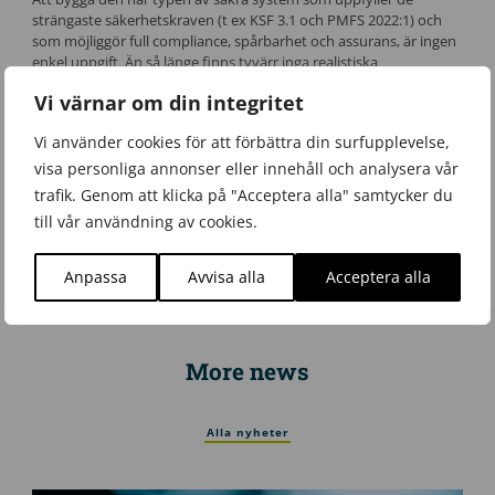
strängaste säkerhetskraven (t ex KSF 3.1 och PMFS 2022:1) och
som möjliggör full compliance, spårbarhet och assurans, är ingen
enkel uppgift. Än så länge finns tyvärr inga realistiska
konkurrenter men vi välkomnar fler aktörer. Det behövs för att
Vi värnar om din integritet
stärka samhällets skydd och motståndskraft.
Vi använder cookies för att förbättra din surfupplevelse,
Vill du veta mer om Craton är du varmt välkommen att läsa mer
här
.
visa personliga annonser eller innehåll och analysera vår
trafik. Genom att klicka på "Acceptera alla" samtycker du
till vår användning av cookies.
Kontakta oss
Anpassa
Avvisa alla
Acceptera alla
More news
Alla nyheter