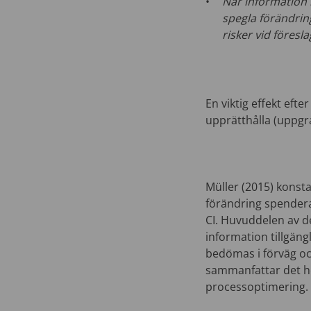
När information 
spegla förändrin
risker vid föresl
En viktig effekt eft
upprätthålla (uppgr
Müller (2015) konst
förändring spendera
CI. Huvuddelen av d
information tillgäng
bedömas i förväg oc
sammanfattar det h
processoptimering.