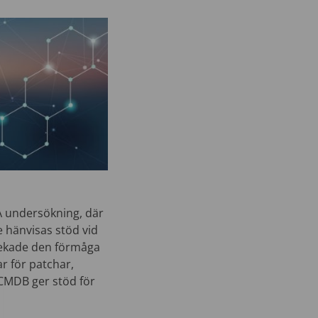
A undersökning, där
 hänvisas stöd vid
pekade den förmåga
r för patchar,
 CMDB ger stöd för