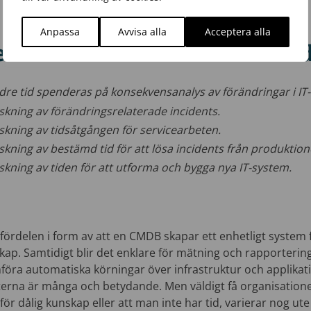
Anpassa
Avvisa alla
Acceptera alla
 ett antal mätbara fördelar m
ndre tid spenderas på konsekvensanalys av förändringar i IT
nskning av förändringsrelaterade incidents.
nskning av tidsåtgången för servicearbeten.
skning av bestämd tid för att lösa incidents från produktion
skning av tiden för att utforma och bygga nya IT-system.
fördelen i form av att en CMDB skapar ett enhetligt system f
skap. Samtidigt blir det enklare för mätning och rapportering
föra automatiska körningar över infrastruktur och applikatio
terna är många och betydande. Men väldigt få organisation
r dålig kunskap eller att man inte har tid, varierar nog ute