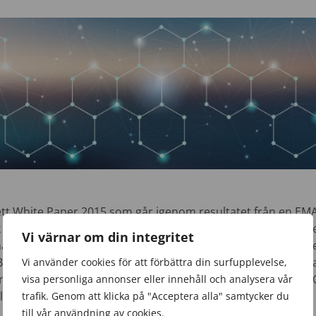
tt White Paper 2015 som går igenom resultatet från en EM
 betygsätta fördelarna med en CMDB. 46 % har svarat att de
Vi värnar om din integritet
ågan att veta när och var som förändringen sker. 58 % på
tt integrera data över flera lösningar, inklusive hanteringa
Vi använder cookies för att förbättra din surfupplevelse,
gramvara och hantering av förändringar. 39 % menar på att
visa personliga annonser eller innehåll och analysera vår
rlevnad.
trafik. Genom att klicka på "Acceptera alla" samtycker du
till vår användning av cookies.