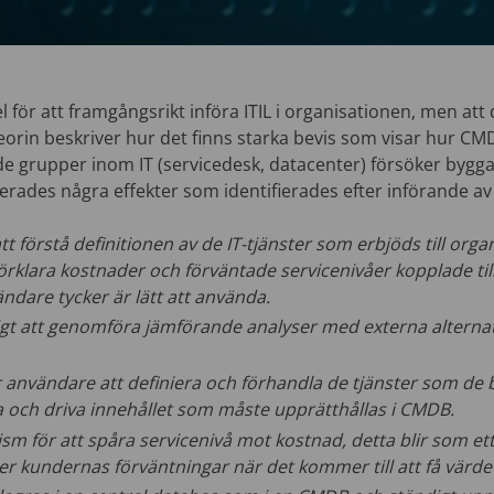
 för att framgångsrikt införa ITIL i organisationen, men att d
orin beskriver hur det finns starka bevis som visar hur CMD
de grupper inom IT (servicedesk, datacenter) försöker bygg
rades några effekter som identifierades efter införande a
att förstå definitionen av de IT-tjänster som erbjöds till org
förklara kostnader och förväntade servicenivåer kopplade til
ndare tycker är lätt att använda.
igt att genomföra jämförande analyser med externa alternat
ör användare att definiera och förhandla de tjänster som de
 och driva innehållet som måste upprätthållas i CMDB.
sm för att spåra servicenivå mot kostnad, detta blir som ett
r kundernas förväntningar när det kommer till att få värde