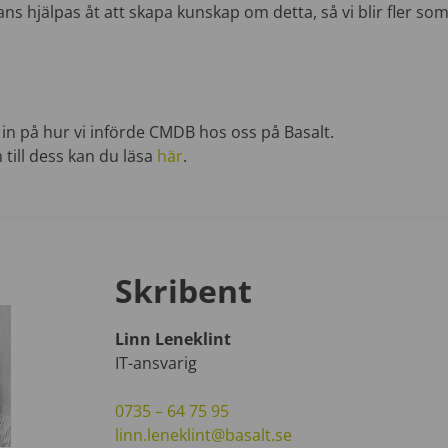
ns hjälpas åt att skapa kunskap om detta, så vi blir fler so
vi in på hur vi införde CMDB hos oss på Basalt.
 till dess kan du läsa
här
.
Skribent
Linn Leneklint
IT-ansvarig
0735 – 64 75 95
linn.leneklint@basalt.se