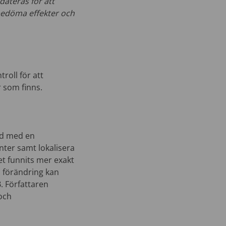
dateras för att
bedöma effekter och
roll för att
 som finns.
nd med en
nter samt lokalisera
t funnits mer exakt
n förändring kan
. Författaren
och