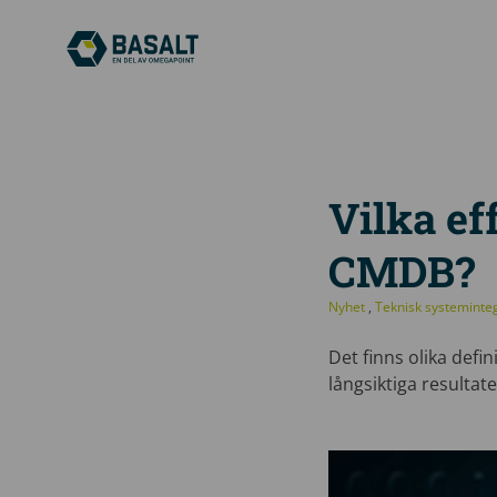
Vilka ef
CMDB?
Nyhet
,
Teknisk systeminte
Det finns olika defi
långsiktiga resultat