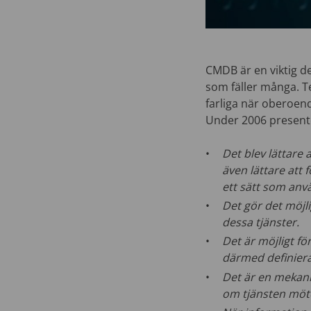
CMDB är en viktig del
som fäller många. Te
farliga när oberoen
Under 2006 presente
Det blev lättare 
även lättare att 
ett sätt som anvä
Det gör det möjl
dessa tjänster.
Det är möjligt f
därmed definiera
Det är en mekani
om tjänsten möte