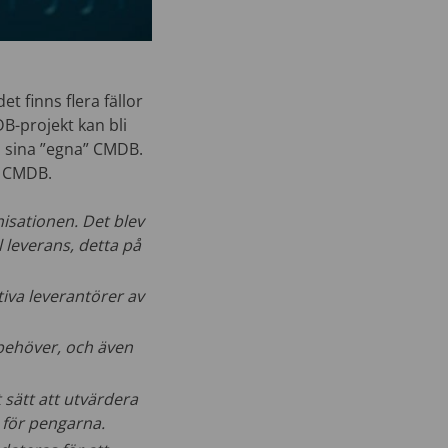
et finns flera fällor
B-projekt kan bli
a sina ”egna” CMDB.
v CMDB.
anisationen. Det blev
l leverans, detta på
iva leverantörer av
 behöver, och även
 sätt att utvärdera
 för pengarna.