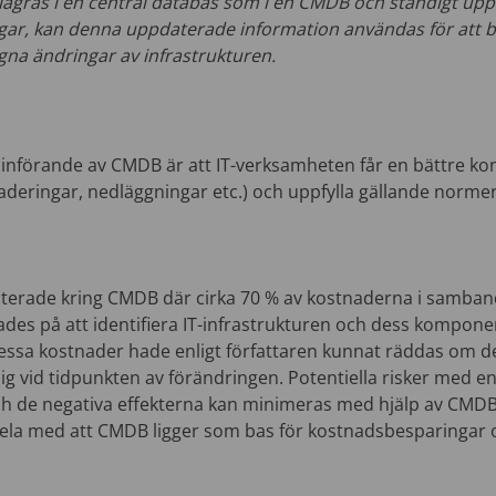
lagras i en central databas som i en CMDB och ständigt upp
gar, kan denna uppdaterade information användas för att 
agna ändringar av infrastrukturen.
er införande av CMDB är att IT-verksamheten får en bättre kont
aderingar, nedläggningar etc.) och uppfylla gällande normer
aterade kring CMDB där cirka 70 % av kostnaderna i samba
des på att identifiera IT-infrastrukturen och dess kompone
essa kostnader hade enligt författaren kunnat räddas om de
lig vid tidpunkten av förändringen. Potentiella risker med e
h de negativa effekterna kan minimeras med hjälp av CMDB
ela med att CMDB ligger som bas för kostnadsbesparingar 